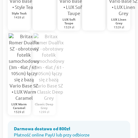
Style Teak
1439 zł
LUX Soft
LUX Linen
Taupe
Grey
1529 zł
1529 zł
LUX Warm
Classic Deep
Caramel
Grey
1529 zł
1299 zł
Darmowa dostawa od 800zł
Płatność online PayU lub przy odbiorze