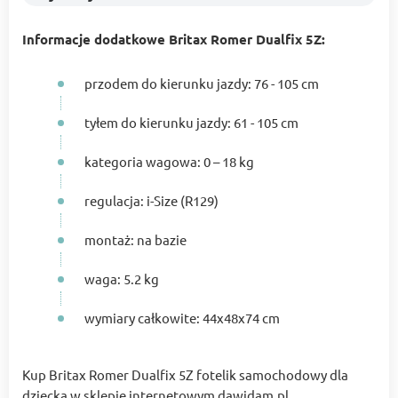
Informacje dodatkowe Britax Romer Dualfix 5Z:
przodem do kierunku jazdy: 76 - 105 cm
tyłem do kierunku jazdy: 61 - 105 cm
kategoria wagowa: 0 – 18 kg
regulacja: i-Size (R129)
montaż: na bazie
waga: 5.2 kg
wymiary całkowite: 44x48x74 cm
Kup Britax Romer Dualfix 5Z fotelik samochodowy dla
dziecka w sklepie internetowym dawidam.pl