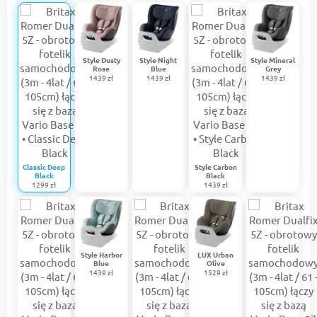
Style Dusty
Style Night
Style Mineral
Rose
Blue
Grey
1439 zł
1439 zł
1439 zł
Classic Deep
Style Carbon
Black
Black
1299 zł
1439 zł
Style Harbor
LUX Urban
Blue
Olive
1439 zł
1529 zł