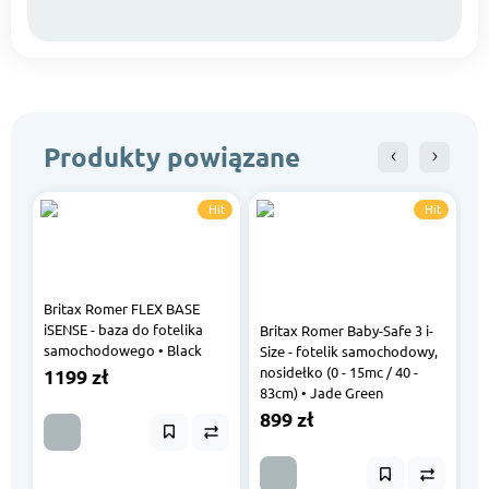
Produkty powiązane
Hit
Hit
Britax Romer FLEX BASE
iSENSE - baza do fotelika
Britax Romer Baby-Safe 3 i-
Br
samochodowego • Black
Size - fotelik samochodowy,
ba
nosidełko (0 - 15mc / 40 -
Ba
1199 zł
83cm) • Jade Green
Du
899 zł
1