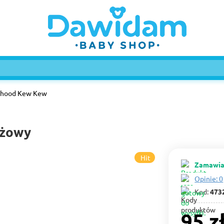
yhood Kew Kew
żowy
Hit
Zamawia
Opinie: 0
Kod:
473
95 z