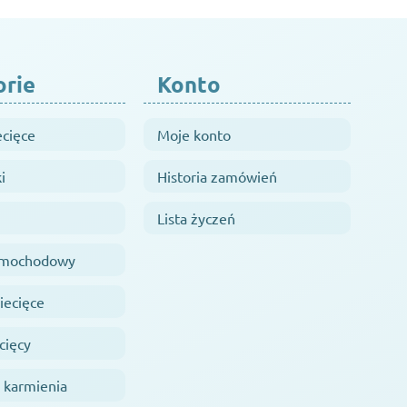
orie
Konto
ecięce
Moje konto
i
Historia zamówień
Lista życzeń
samochodowy
iecięce
cięcy
 karmienia