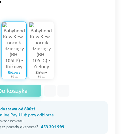
Różowy
Zielony
95 zł
95 zł
Do koszyka
dostawa od 800zł
nline PayU lub przy odbiorze
 zwrot towaru
esz porady eksperta?
453 301 999