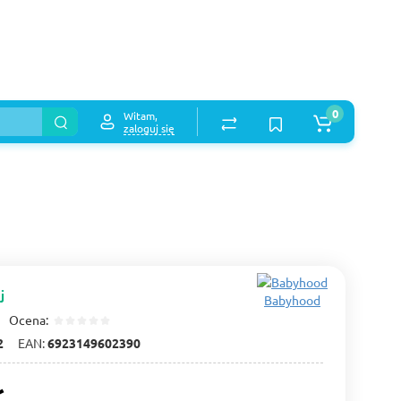
0
Witam,
zaloguj się
j
Babyhood
Ocena:
2
EAN:
6923149602390
ł