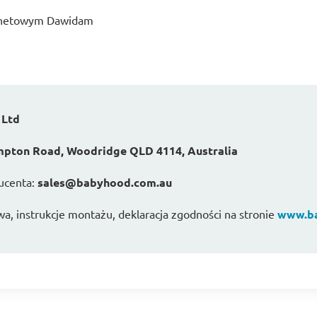
ernetowym Dawidam
 Ltd
pton Road, Woodridge QLD 4114, Australia
ucenta:
sales@babyhood.com.au
wa, instrukcje montażu, deklaracja zgodności na stronie
www.ba