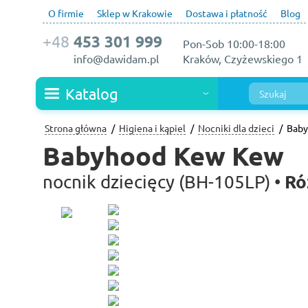
O firmie
Sklep w Krakowie
Dostawa i płatność
Blog
+48
453 301 999
Pon-Sob 10:00-18:00
info@dawidam.pl
Kraków, Czyżewskiego 1
Katalog
Strona główna
Higiena i kąpiel
Nocniki dla dzieci
Bab
Babyhood Kew Kew
Ró
nocnik dziecięcy (BH-105LP) •