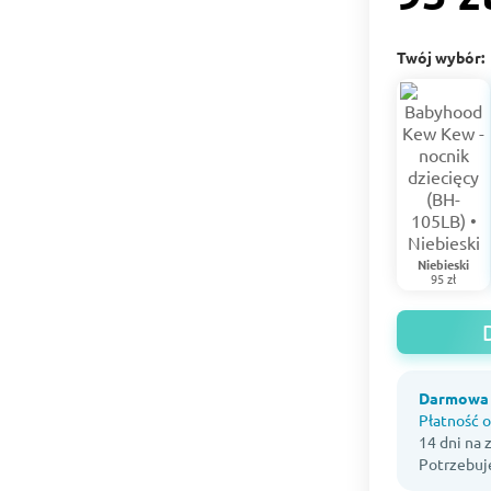
Twój wybór:
Niebieski
95 zł
Darmowa 
Płatność o
14 dni na
Potrzebuj