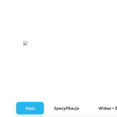
Opis
Specyfikacja
Wideo • Z