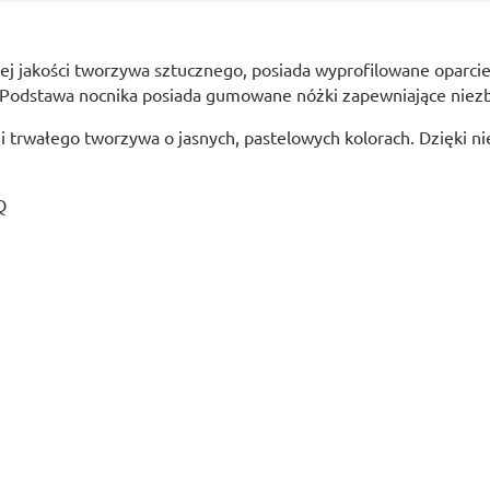
j jakości tworzywa sztucznego, posiada wyprofilowane oparci
 Podstawa nocnika posiada gumowane nóżki zapewniające niezb
 trwałego tworzywa o jasnych, pastelowych kolorach. Dzięki n
Q