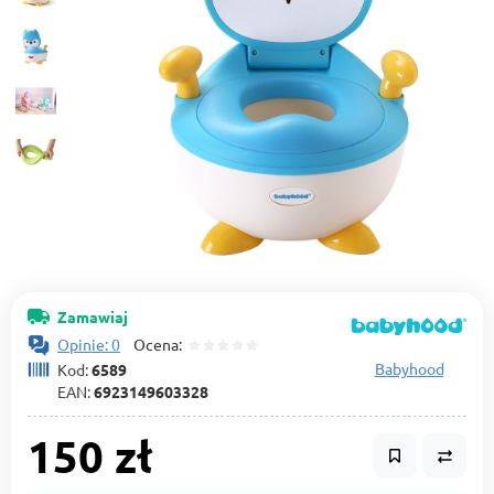
Zamawiaj
Opinie: 0
Ocena:
Babyhood
Kod:
6589
EAN:
6923149603328
150 zł