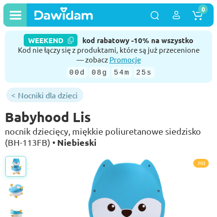
0
WEEKEND
kod rabatowy -10% na wszystko
Kod nie łączy się z produktami, które są już przecenione
— zobacz
Promocje
00d
08g
54m
24s
Nocniki dla dzieci
Babyhood Lis
nocnik dziecięcy, miękkie poliuretanowe siedzisko
Niebieski
(BH-113FB) •
Hit