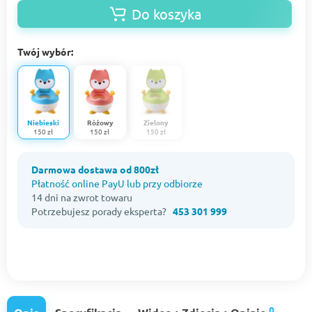
Do koszyka
Twój wybór:
Niebieski
Różowy
Zielony
150 zł
150 zł
150 zł
Darmowa dostawa od 800zł
Płatność online PayU lub przy odbiorze
14 dni na zwrot towaru
Potrzebujesz porady eksperta?
453 301 999
0