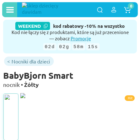
0
WEEKEND
kod rabatowy -10% na wszystko
Kod nie łączy się z produktami, które są już przecenione
— zobacz
Promocje
02d
02g
58m
15s
Nocniki dla dzieci
BabyBjorn Smart
Żółty
nocnik •
Hit