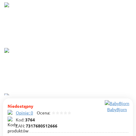
Niedostępny
BabyBjorn
Opinie: 0
Ocena:
Kod:
3764
EAN:
7317680512666