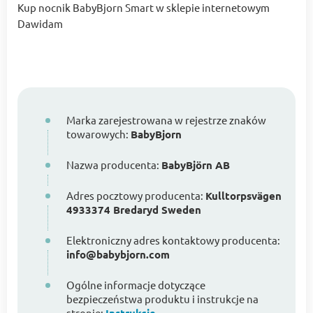
Kup nocnik BabyBjorn Smart w sklepie internetowym
Dawidam
Marka zarejestrowana w rejestrze znaków
towarowych:
BabyBjorn
Nazwa producenta:
BabyBjörn AB
Adres pocztowy producenta:
Kulltorpsvägen
4933374 Bredaryd Sweden
Elektroniczny adres kontaktowy producenta:
info@babybjorn.com
Ogólne informacje dotyczące
bezpieczeństwa produktu i instrukcje na
stronie: