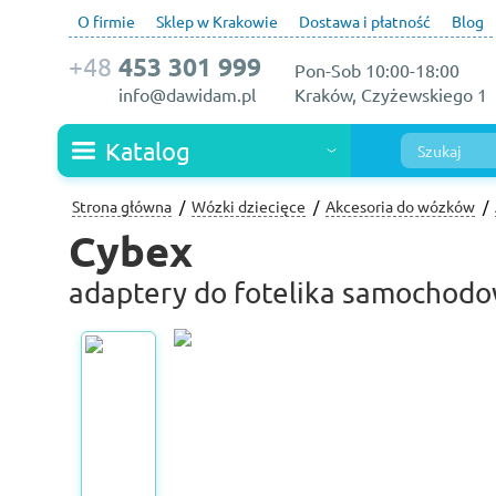
O firmie
Sklep w Krakowie
Dostawa i płatność
Blog
+48
453 301 999
Pon-Sob 10:00-18:00
info@dawidam.pl
Kraków, Czyżewskiego 1
Katalog
Strona główna
Wózki dziecięce
Akcesoria do wózków
Cybex
adaptery do fotelika samochodow