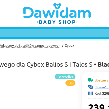
Adaptery do fotelików samochodowych
Cybex
Bla
ego dla Cybex Balios S i Talos S •
Bestseller
dostawa 
Hit
Opinie: 0
Kod:
320
239 