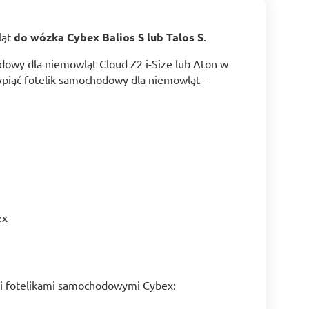
ląt
do wózka Cybex Balios S lub Talos S
.
owy dla niemowląt Cloud Z2 i-Size lub Aton w
ypiąć fotelik samochodowy dla niemowląt –
ex
mi fotelikami samochodowymi Cybex: