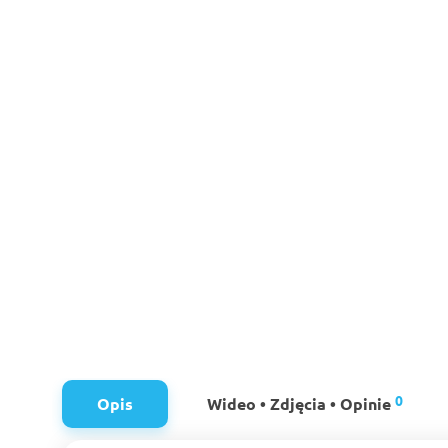
0
Opis
Wideo • Zdjęcia • Opinie