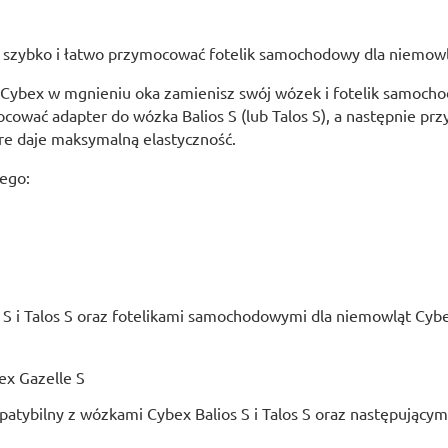
y szybko i łatwo przymocować fotelik samochodowy dla niemow
Cybex w mgnieniu oka zamienisz swój wózek i fotelik samochod
wać adapter do wózka Balios S (lub Talos S), a następnie prz
óre daje maksymalną elastyczność.
ego:
S i Talos S oraz fotelikami samochodowymi dla niemowląt Cyb
atybilny z wózkami Cybex Balios S i Talos S oraz następujący