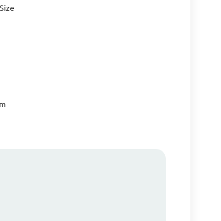
-Size
am