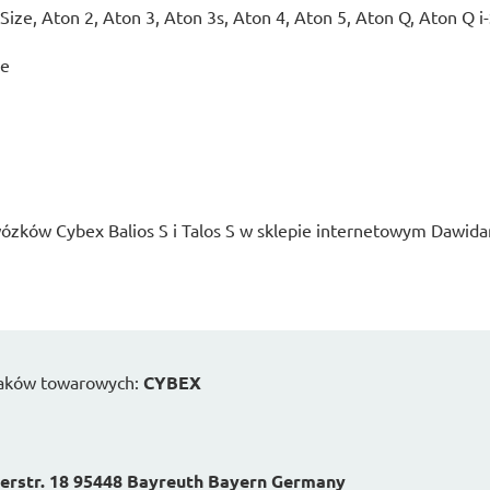
Size, Aton 2, Aton 3, Aton 3s, Aton 4, Aton 5, Aton Q, Aton Q i
ze
ózków Cybex Balios S i Talos S w sklepie internetowym Dawid
naków towarowych:
CYBEX
erstr. 18 95448 Bayreuth Bayern Germany