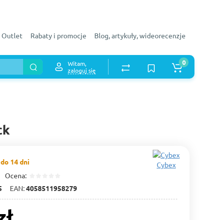
Outlet
Rabaty i promocje
Blog, artykuły, wideorecenzje
0
Witam,
zaloguj się
ck
do 14 dni
Cybex
Ocena:
5
EAN:
4058511958279
zł