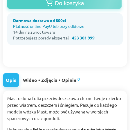
Do koszyka
Darmowa dostawa od 800zł
Płatność online PayU lub przy odbiorze
14 dni na zwrot towaru
Potrzebujesz porady eksperta?
453 301 999
0
Opis
Wideo • Zdjęcia • Opinie
Mast osłona folia przeciwdeszczowa chroni Twoje dziecko
przed wiatrem, deszczem i śniegiem. Pasuje do każdego
modelu wózka Mast, może być używana w wersjach
spacerowych oraz gondoli.
Uniwersalna
folia
przeciwdeszczowa
do wózków Mast: