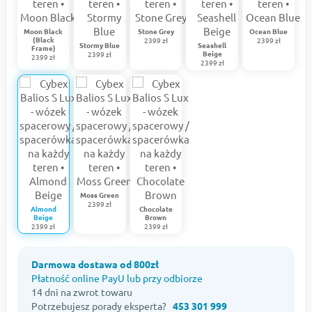
Moon Black
Stone Grey
Ocean Blue
(Black
2399 zł
2399 zł
Stormy Blue
Seashell
Frame)
Beige
2399 zł
2399 zł
2399 zł
Moss Green
2399 zł
Almond
Chocolate
Beige
Brown
2399 zł
2399 zł
Darmowa dostawa od 800zł
Płatność online PayU lub przy odbiorze
14 dni na zwrot towaru
Potrzebujesz porady eksperta?
453 301 999