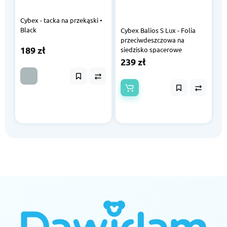
Cybex - tacka na przekąski •
Black
Cybex Balios S Lux - Folia
przeciwdeszczowa na
Cy
189 zł
siedzisko spacerowe
p
g
239 zł
P
2