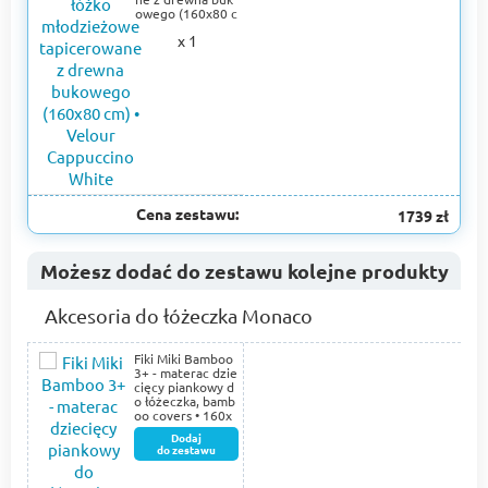
owego (160x80 c
m) • Velour Capp
x 1
uccino White
Cena zestawu:
1739 zł
Możesz dodać do zestawu kolejne produkty
Akcesoria do łóżeczka Monaco
Fiki Miki Bamboo
3+ - materac dzie
cięcy piankowy d
o łóżeczka, bamb
oo covers • 160х
80
Dodaj
do zestawu