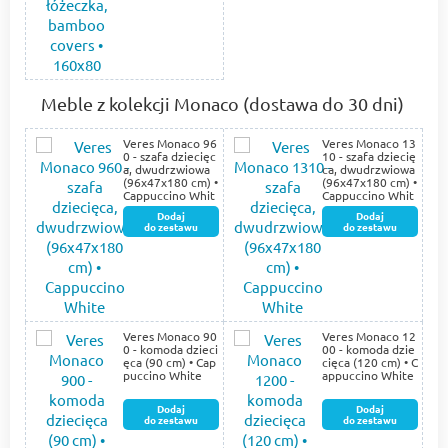
Meble z kolekcji Monaco (dostawa do 30 dni)
Veres Monaco 96
Veres Monaco 13
0 - szafa dziecięc
10 - szafa dziecię
a, dwudrzwiowa
ca, dwudrzwiowa
(96х47х180 cm) •
(96х47х180 cm) •
Cappuccino Whit
Cappuccino Whit
e
e
Dodaj
Dodaj
do zestawu
do zestawu
Veres Monaco 90
Veres Monaco 12
0 - komoda dzieci
00 - komoda dzie
ęca (90 cm) • Cap
cięca (120 cm) • C
puccino White
appuccino White
Dodaj
Dodaj
do zestawu
do zestawu