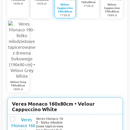
160x80cm
1659 zł
1659 zł
Velour
Velour
1739 zł
Cappuccino
Cappuccino
160x80cm
190x80cm
1739 zł
1899 zł
Velour Grey
190x80cm
1899 zł
Veres Monaco 160x80cm • Velour
Cappuccino White
Veres Monaco 16
0 - łóżko młodzie
żowe tapicerowa
ne z drewna buk