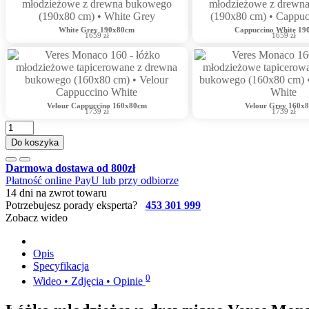
White Grey 190x80cm
Сappuccino White 1
1659 zł
1659 zł
Velour Cappuccino 160x80cm
Velour Grey 160x
1739 zł
1739 zł
Do koszyka
Darmowa dostawa od 800zł
Płatność online PayU lub przy odbiorze
14 dni na zwrot towaru
Potrzebujesz porady eksperta?
453 301 999
Zobacz wideo
Opis
Specyfikacja
0
Wideo • Zdjęcia • Opinie