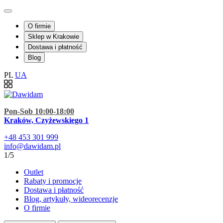
O firmie
Sklep w Krakowie
Dostawa i płatność
Blog
PL
UA
Pon-Sob 10:00-18:00
Kraków, Czyżewskiego 1
+48
453 301 999
info@dawidam.pl
1/5
Outlet
Rabaty i promocje
Dostawa i płatność
Blog, artykuły, wideorecenzje
O firmie