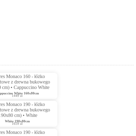
ppuccino White 160x80cm
1449 zł
White 190x80cm
1659 zł