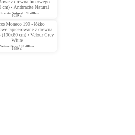
thracite Natural 190x80cm
1659 zł
Velour Grey 190x80cm
1899 zł