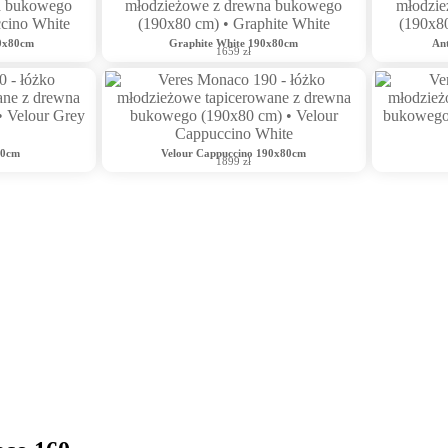
90x80cm
Graphite White 190x80cm
An
1659 zł
80cm
Velour Cappuccino 190x80cm
1899 zł