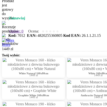
Zamawiaj
Opinie: 0
Ocena:
Kod:
7012
EAN:
4820255360805
Kod EAN:
26.1.1.21.15
Veres
1449 zł
Twój wybór:
White Natural 160x80cm
White 160x80c
1449 zł
1449 zł
Graphite White 160x80cm
Anthracite Natural 1
1449 zł
1449 zł