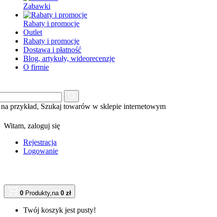
Zabawki
Rabaty i promocje
Outlet
Rabaty i promocje
Dostawa i płatność
Blog, artykuły, wideorecenzje
O firmie
na przykład,
Szukaj towarów w sklepie internetowym
Witam,
zaloguj się
Rejestracja
Logowanie
0
Produkty,
na
0 zł
Twój koszyk jest pusty!