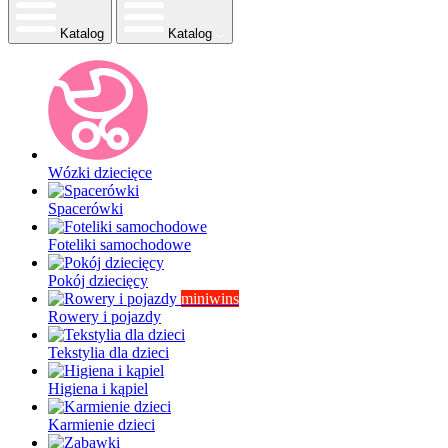
Katalog
Katalog
Wózki dziecięce
Spacerówki
Foteliki samochodowe
Pokój dziecięcy
miniwins
Rowery i pojazdy
Tekstylia dla dzieci
Higiena i kąpiel
Karmienie dzieci