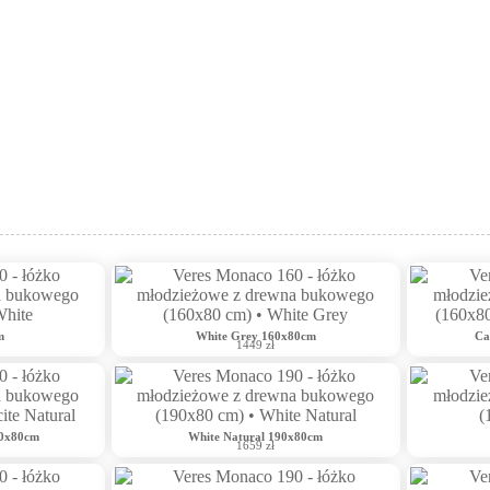
m
White Grey 160x80cm
Сa
1449 zł
60x80cm
White Natural 190x80cm
1659 zł