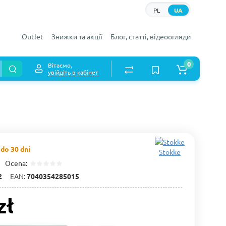
PL
UA
Outlet
Знижки та акції
Блог, статті, відеоогляди
0
Вітаємо,
увійдіть в кабінет
do 30 dni
Stokke
Ocena:
2
EAN:
7040354285015
zł