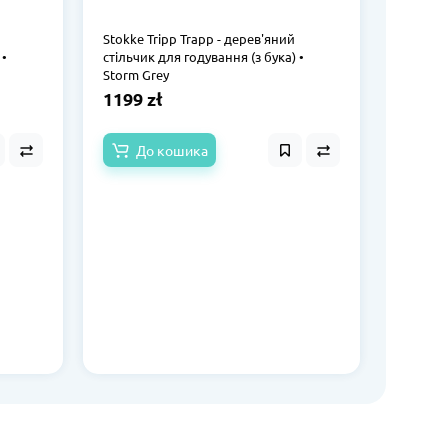
Stokke Tripp Trapp - дерев'яний
Stokke 
 •
стільчик для годування (з бука) •
стільчи
Storm Grey
Spokojn
1199 zł
1199 
До кошика
Немає