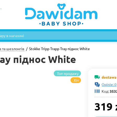
в та шезлонгів
Stokke Tripp Trapp Tray піднос White
ray піднос White
Топ продажу
dostawa 
Хіт
Opinie: 0
Код:
353
319 