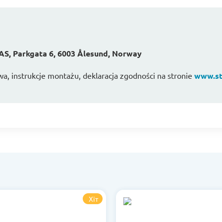
AS, Parkgata 6, 6003 Ålesund, Norway
wa, instrukcje montażu, deklaracja zgodności na stronie
www.st
Хіт