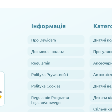
Інформація
Катего
Про Dawidam
Дитячі к
Доставка і оплата
Прогулян
Regulamin
Аксесуар
Polityka Prywatności
Автокрісл
Polityka Cookies
Дитячі в
Regulamin Programu
Дитяча кі
Lojalnościowego
Стільчики