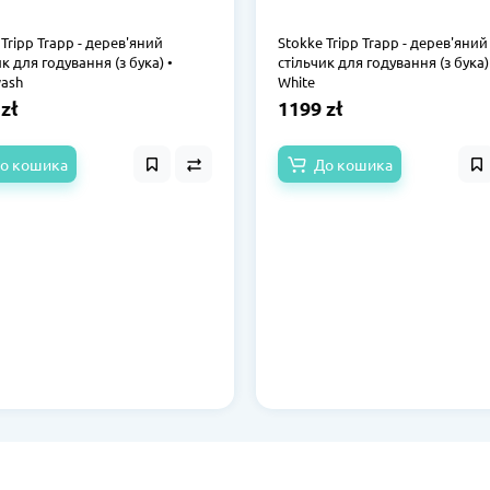
 Tripp Trapp - дерев'яний
Stokke Tripp Trapp - дерев'яний
к для годування (з бука) •
стільчик для годування (з бука)
ash
White
zł
1199 zł
о кошика
До кошика