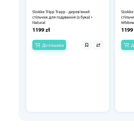
Stokke Tripp Trapp - дерев'яний
Stokke
стільчик для годування (з бука) •
стільчи
Natural
Whitew
1199 zł
1199 
До кошика
Д