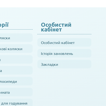
рії
Особистий
кабінет
оляски
Особистий кабінет
кові коляски
Історія замовлень
и
Закладки
а
елосипеди
мната
 для годування