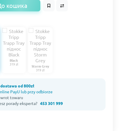
До кошика
Black
319 zł
Storm Grey
319 zł
dostawa od 800zł
nline PayU lub przy odbiorze
 zwrot towaru
esz porady eksperta?
453 301 999