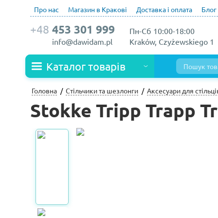
Про нас
Магазин в Кракові
Доставка і оплата
Блог
+48
453 301 999
Пн-Сб 10:00-18:00
info@dawidam.pl
Kraków, Czyżewskiego 1
Каталог товарів
Головна
Стільчики та шезлонги
Аксесуари для стільці
Stokke Tripp Trapp T