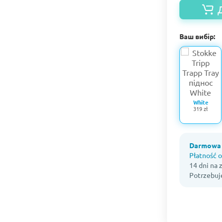
Ваш вибір:
White
319 zł
Darmowa 
Płatność o
14 dni na
Potrzebuj