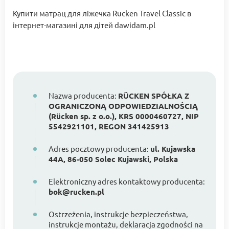
Купити матрац для ліжечка Rucken Travel Classic в
інтернет-магазині для дітей dawidam.pl
Nazwa producenta:
RÜCKEN SPÓŁKA Z
OGRANICZONĄ ODPOWIEDZIALNOŚCIĄ
(Rücken sp. z o.o.), KRS 0000460727, NIP
5542921101, REGON 341425913
Adres pocztowy producenta:
ul. Kujawska
44A, 86-050 Solec Kujawski, Polska
Elektroniczny adres kontaktowy producenta:
bok@rucken.pl
Ostrzeżenia, instrukcje bezpieczeństwa,
instrukcje montażu, deklaracja zgodności na