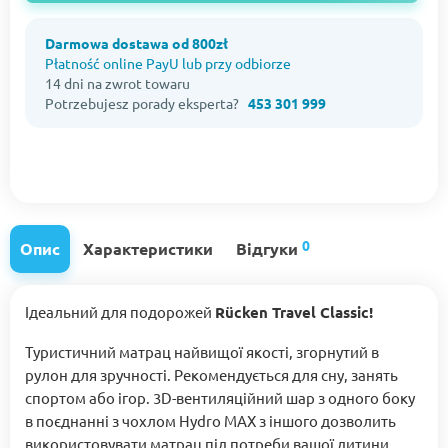
Darmowa dostawa od 800zł
Płatność online PayU lub przy odbiorze
14 dni na zwrot towaru
Potrzebujesz porady eksperta?
453 301 999
0
Опис
Характеристики
Відгуки
Ідеальний для подорожей
Rücken Travel Classic!
Туристичний матрац найвищої якості, згорнутий в
рулон для зручності. Рекомендується для сну, занять
спортом або ігор. 3D-вентиляційний шар з одного боку
в поєднанні з чохлом Hydro MAX з іншого дозволить
використовувати матрац під потреби вашої дитини.