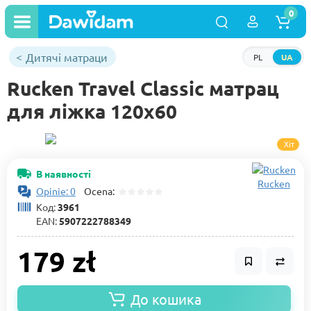
0
Дитячі матраци
PL
UA
Rucken Travel Classic матрац
для ліжка 120x60
Хіт
В наявності
Rucken
Opinie: 0
Ocena:
Код:
3961
EAN:
5907222788349
179 zł
До кошика