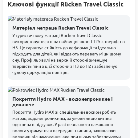
Ключові функції Rücken Travel Classic
Матеріал матраца Rucken Travel Classic
У туристичному матраці Rucken Travel Classic
використовується піна найвищої якості T25 з твердістю
H3. Це гарантує стійкість до деформації та ідеально
підходить для дітей, які віддають перевагу міцнішому
сну. Профіль хвилі на верхній стороні зменшує
твердість піни з цієї сторони з H3 до H2 і забезпечує
чудову циркуляцію повітря.
Покриття Hydro MAX - водонепроникне і
дихаюче
Покриття Hydro MAX зі спеціальним воском робить
матрац водонепроникним, за умови якщо дитина
одягнена в підгузок. У разі незначного намокання
волога утримується всередині тканини, захищаючи
вкладиш від намокання, але при цьому забезпечуючи