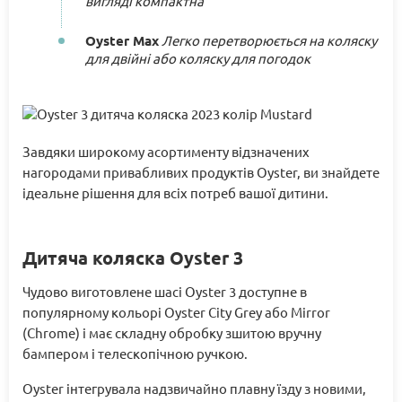
вигляді компактна
Oyster Max
Легко перетворюється на коляску
для двійні або коляску для погодок
Завдяки широкому асортименту відзначених
нагородами привабливих продуктів Oyster, ви знайдете
ідеальне рішення для всіх потреб вашої дитини.
Дитяча коляска Oyster 3
Чудово виготовлене шасі Oyster 3 доступне в
популярному кольорі Oyster City Grey або Mirror
(Chrome) і має складну обробку зшитою вручну
бампером і телескопічною ручкою.
Oyster інтегрувала надзвичайно плавну їзду з новими,