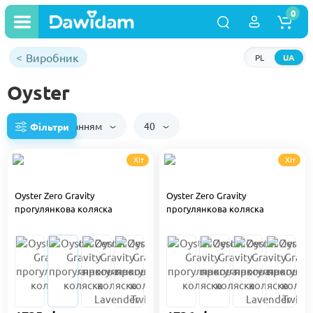
0
Виробник
PL
UA
Oyster
За замовчуванням
40
Фільтри
Хіт
Хіт
Oyster Zero Gravity
Oyster Zero Gravity
прогулянкова коляска
прогулянкова коляска