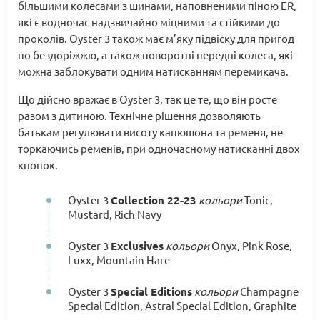
більшими колесами з шинами, наповненими піною ER,
які є водночас надзвичайно міцними та стійкими до
проколів. Oyster 3 також має м’яку підвіску для пригод
по бездоріжжю, а також поворотні передні колеса, які
можна заблокувати одним натисканням перемикача.
Що дійсно вражає в Oyster 3, так це те, що він росте
разом з дитиною. Технічне рішення дозволяють
батькам регулювати висоту капюшона та ременя, не
торкаючись ременів, при одночасному натисканні двох
кнопок.
Oyster 3
Collection 22-23
кольори
Tonic,
Mustard, Rich Navy
Oyster 3
Exclusives
кольори
Onyx, Pink Rose,
Luxx, Mountain Hare
Oyster 3
Special Editions
кольори
Champagne
Special Edition, Astral Special Edition, Graphite