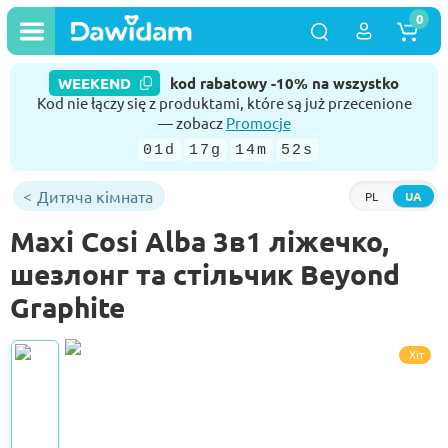
0
WEEKEND
kod rabatowy -10% na wszystko
Kod nie łączy się z produktami, które są już przecenione
— zobacz
Promocje
01d
17g
14m
51s
Дитяча кімната
PL
UA
Maxi Cosi Alba 3в1 ліжечко,
шезлонг та стільчик Beyond
Graphite
Хіт