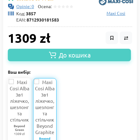
Opinie: 0
Ocena:
Maxi Cosi
Код:
3857
EAN:
8712930181583
1309 zł
До кошика
Ваш вибір:
Beyond
Green
1309 zł
Beyond