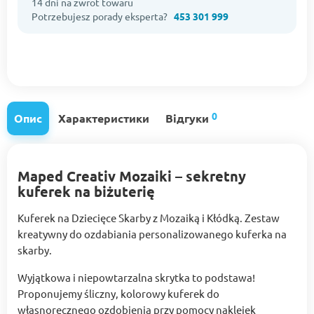
14 dni na zwrot towaru
Potrzebujesz porady eksperta?
453 301 999
0
Опис
Характеристики
Відгуки
Maped Creativ Mozaiki – sekretny
kuferek na biżuterię
Kuferek na Dziecięce Skarby z Mozaiką i Kłódką. Zestaw
kreatywny do ozdabiania personalizowanego kuferka na
skarby.
Wyjątkowa i niepowtarzalna skrytka to podstawa!
Proponujemy śliczny, kolorowy kuferek do
własnoręcznego ozdobienia przy pomocy naklejek