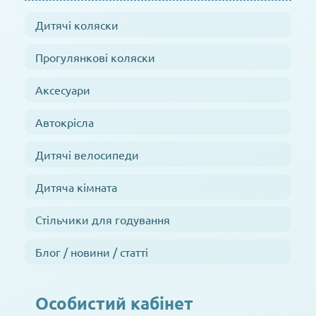
Дитячі коляски
Прогулянкові коляски
Аксесуари
Автокрісла
Дитячі велосипеди
Дитяча кімната
Стільчики для годування
Блог / новини / статті
Особистий кабінет