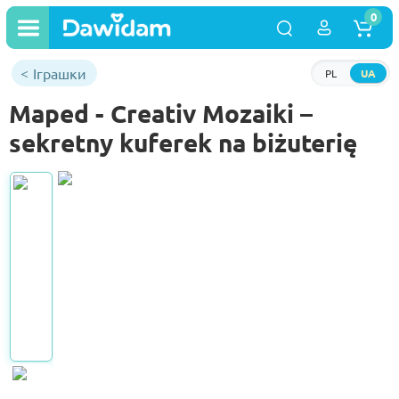
0
Іграшки
PL
UA
Maped - Creativ Mozaiki –
sekretny kuferek na biżuterię