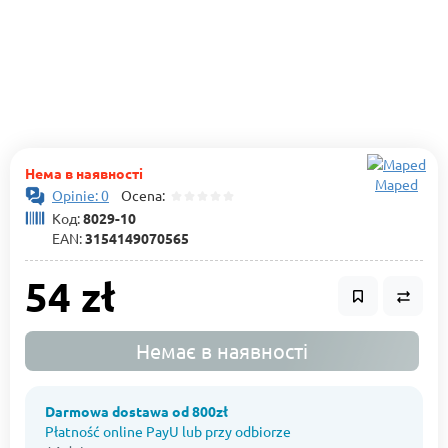
Нема в наявності
Maped
Opinie: 0
Ocena:
Код:
8029-10
EAN:
3154149070565
54 zł
Немає в наявності
Darmowa dostawa od 800zł
Płatność online PayU lub przy odbiorze