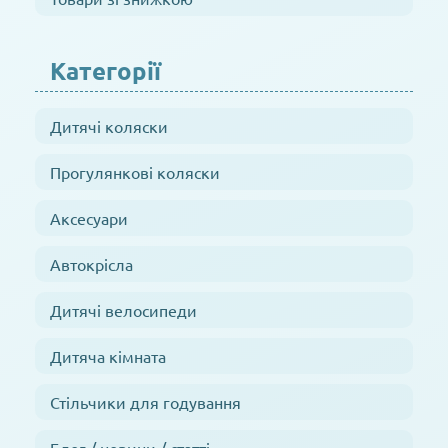
Категорії
Дитячі коляски
Прогулянкові коляски
Аксесуари
Автокрісла
Дитячі велосипеди
Дитяча кімната
Стільчики для годування