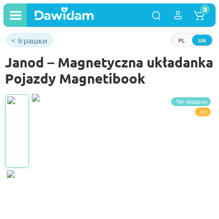
0
Іграшки
PL
UA
Janod – Magnetyczna układanka
Pojazdy Magnetibook
Топ продажу
Хіт