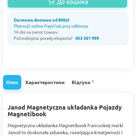
До кошика
Darmowa dostawa od 800zł
Płatność online PayU lub przy odbiorze
14 dni na zwrot towaru
Potrzebujesz porady eksperta?
453 301 999
1
Опис
Характеристики
Відгуки
Janod Magnetyczna układanka Pojazdy
Magnetibook
Magnetyczna układanka Magnetibook francuskiej marki
Janod to doskonała zabawka, rozwijająca kreatywność i