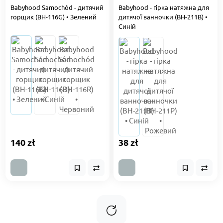
Babyhood Samochód - дитячий
Babyhood - гірка натяжна для
горщик (BH-116G) • Зелений
дитячої ванночки (BH-211B) •
Синій
140 zł
38 zł