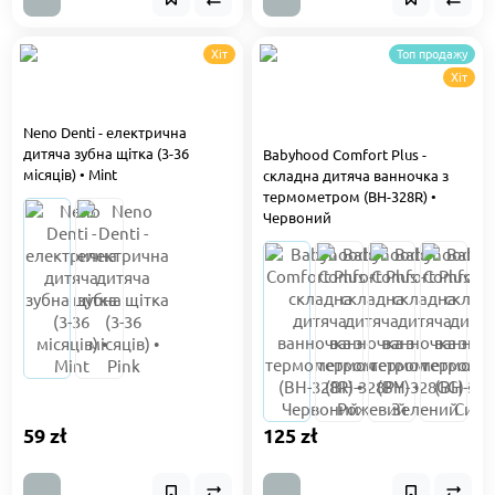
Хіт
Топ продажу
Хіт
Neno Denti - електрична
дитяча зубна щітка (3-36
Babyhood Comfort Plus -
місяців) • Mint
складна дитяча ванночка з
термометром (BH-328R) •
Червоний
59 zł
125 zł