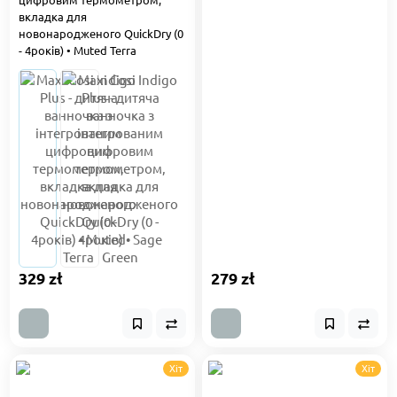
вкладка для
новонародженого QuickDry (0
- 4років) • Muted Terra
329 zł
279 zł
Хіт
Хіт