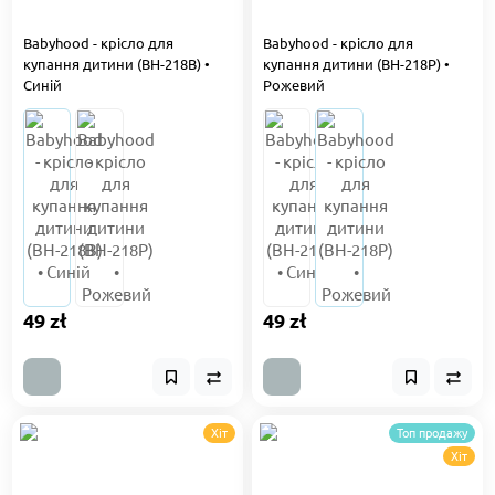
Babyhood - крісло для
Babyhood - крісло для
купання дитини (BH-218B) •
купання дитини (BH-218P) •
Синій
Рожевий
49 zł
49 zł
Хіт
Топ продажу
Хіт