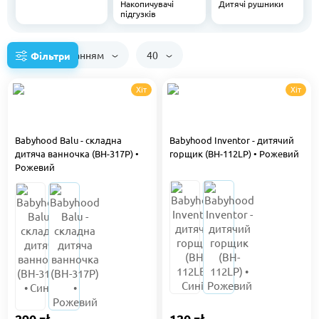
Накопичувачі
Дитячі рушники
підгузків
За замовчуванням
40
Фільтри
Хіт
Хіт
Babyhood Balu - складна
Babyhood Inventor - дитячий
дитяча ванночка (BH-317P) •
горщик (BH-112LP) • Рожевий
Рожевий
290 zł
120 zł