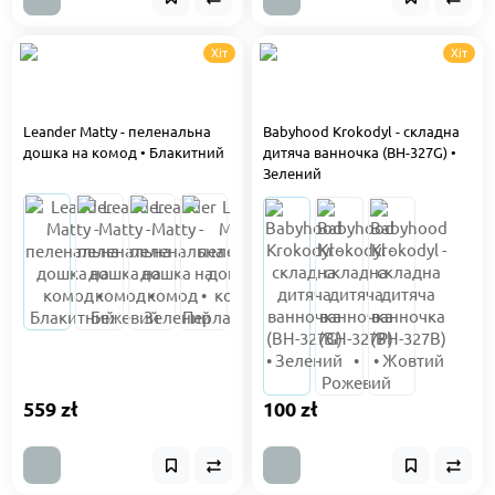
Хіт
Хіт
Leander Matty - пеленальна
Babyhood Krokodyl - складна
дошка на комод • Блакитний
дитяча ванночка (BH-327G) •
Зелений
559 zł
100 zł