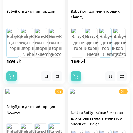
BabyBjorn дитячий горщик
BabyBjorn дитячий горщик
Ciemny
169 zł
169 zł
Хіт
Хіт
BabyBjorn дитячий горщик
Różowy
Nattou Softy - м'який матрац
для сповивання, пеленатор
50x70 см • Beige