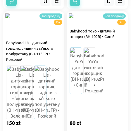
Топ продажу
Топ продажу
Хіт
Хіт
Babyhood YoYo - дитячий
горщик (BH-102B) • Синій
Babyhood Lis - дитячий
горщик, сидіння з м'якого
поліуретану (BH-113FP) •
Рожевий
150 zł
80 zł