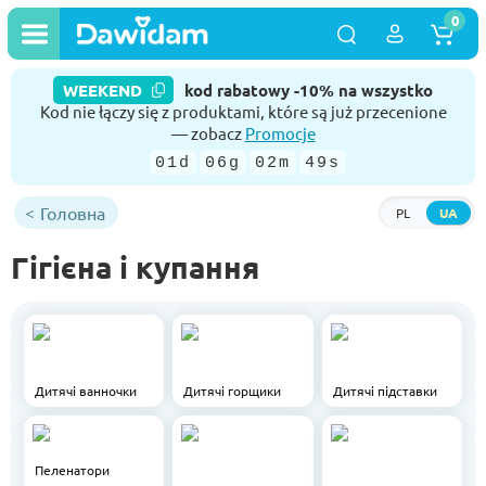
0
WEEKEND
kod rabatowy -10% na wszystko
Kod nie łączy się z produktami, które są już przecenione
— zobacz
Promocje
01d
06g
02m
48s
Головна
PL
UA
Гігієна і купання
Дитячі ванночки
Дитячі горщики
Дитячі підставки
Пеленатори