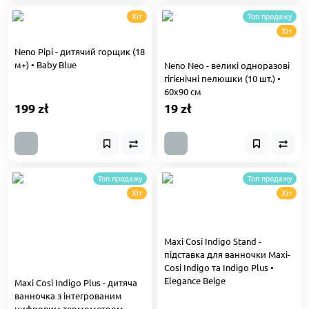
Хіт
Топ продажу
Хіт
Neno Pipi - дитячий горщик (18
м+) • Baby Blue
Neno Neo - великі одноразові
гігієнічні пелюшки (10 шт.) •
60х90 см
199 zł
19 zł
Топ продажу
Топ продажу
Хіт
Хіт
Maxi Cosi Indigo Stand -
підставка для ванночки Maxi-
Cosi Indigo та Indigo Plus •
Elegance Beige
Maxi Cosi Indigo Plus - дитяча
ванночка з інтегрованим
цифровим термометром,