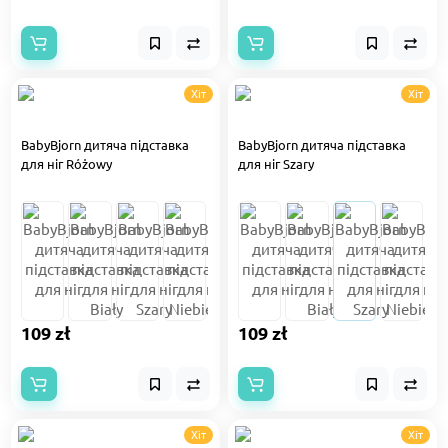
Хіт
Хіт
BabyBjorn дитяча підставка
BabyBjorn дитяча підставка
для ніг Różowy
для ніг Szary
109 zł
109 zł
Хіт
Хіт