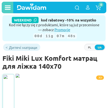
0
WEEKEND
kod rabatowy -10% na wszystko
Kod nie łączy się z produktami, które są już przecenione
— zobacz
Promocje
00d
11g
07m
48s
Дитячі матраци
PL
UA
Fiki Miki Lux Komfort матрац
для ліжка 140x70
Хіт