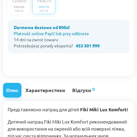
120x60
140x70
160 zł
247 zł
Darmowa dostawa od 800zł
Płatność online PayU lub przy odbiorze
14 dni na zwrot towaru
Potrzebujesz porady eksperta?
453 301 999
0
Опис
Характеристики
Відгуки
Представляємо матрац для дітей
Fiki Miki Lux Komfort!
Дитячий матрац Fiki Miki Lux Komfort рекомендований
для використання на окремій або всій поверхні ліжка,
під час сну та відпочинку. За нормальних умов