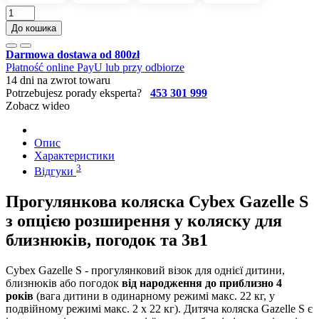
До кошика
Darmowa dostawa od 800zł
Płatność online PayU lub przy odbiorze
14 dni na zwrot towaru
Potrzebujesz porady eksperta?
453 301 999
Zobacz wideo
Опис
Характеристики
3
Відгуки
Прогулянкова коляска Cybex Gazelle S
з опцією розширення у коляску для
близнюків, погодок та 3в1
Cybex Gazelle S - прогулянковий візок для однієї дитини,
близнюків або погодок
від народження до приблизно 4
років
(вага дитини в одинарному режимі макс. 22 кг, у
подвійному режимі макс. 2 x 22 кг). Дитяча коляска Gazelle S є