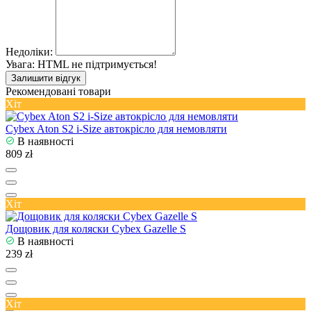
Недоліки:
Увага:
HTML не підтримується!
Залишити відгук
Рекомендовані товари
Хіт
Cybex Aton S2 i-Size автокрісло для немовляти
В наявності
809 zł
Хіт
Дощовик для коляски Cybex Gazelle S
В наявності
239 zł
Хіт