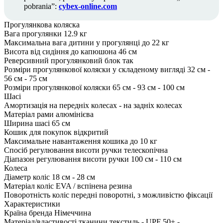
pobrania”:
cybex-online.com
Прогулянкова коляска
Вага прогулянки
12.9 кг
Максимальна вага дитини у прогулянці
до 22 кг
Висота від сидіння до капюшона
46 см
Реверсивний прогулянковий блок
так
Розміри прогулянкової коляски у складеному вигляді
32 см -
56 см - 75 см
Розміри прогулянкової коляски
65 см - 93 см - 100 см
Шасі
Амортизація
на передніх колесах - на задніх колесах
Матеріал рами
алюмінієва
Ширина шасі
65 см
Кошик для покупок
відкритий
Максимальне навантаження кошика
до 10 кг
Спосіб регулювання висоти ручки
телескопічна
Діапазон регулювання висоти ручки
100 см - 110 см
Колеса
Діаметр коліс
18 см - 28 см
Матеріал коліс
EVA / вспінена резина
Поворотність коліс
передні поворотні, з можливістю фіксації
Характеристики
Країна бренда
Німеччина
Матеріал/властивості тканини
текстиль - UPF 50+ -