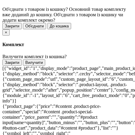
Об'єднати з товаром із кошику?
Основний товар комплекту
вже доданий до кошику. Об'єднати з товаром із кошику чи
додати комплект окремо?
Закрити
Об'єднати
До кошика
×
Комплект
Вилучити комплект із кошика?
Закрити
Вилучити
[{"widget_id":"1","display_mode":"product_page","main_product_id
{"display_method":"block","selector":".cechy","selector_mode":"be
{"custom_page_mode":"url","custom_page_layout_id":"6","custom_pa
{"display_method":"block","selector":".product-layout, .product-
grid","selector_mode":"after","popup_position":"center"},"config_m
{"module_id":"-1","layout_id":"6","cart_free_product_mode":"0","po
info"}]
{"product_page":{"price":"#content .product-price-
container","special":"#content .product-special-
container","price_parent":"","quantity":"#product
input[name=quantity]","button_minus":"","button_plus":"","button":
#button-cart","product_data":"#content #product"},"list":""}
{"symbol_left":"","symbol_right":"