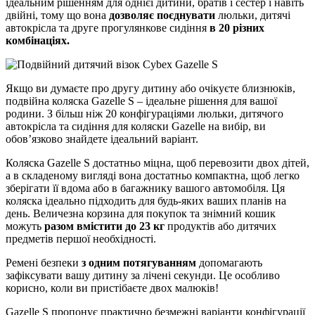
ідеальним рішенням для однієї дитини, братів і сестер і навіть
двійні, тому що вона
дозволяє поєднувати
люльки, дитячі
автокрісла та друге прогулянкове сидіння
в 20 різних
комбінаціях.
Якщо ви думаєте про другу дитину або очікуєте близнюків,
подвійна коляска Gazelle S – ідеальне рішення для вашої
родини. З більш ніж 20 конфігураціями люльки, дитячого
автокрісла та сидіння для коляски Gazelle на вибір, ви
обов’язково знайдете ідеальний варіант.
Коляска Gazelle S достатньо міцна, щоб перевозити двох дітей,
а в складеному вигляді вона достатньо компактна, щоб легко
зберігати її вдома або в багажнику вашого автомобіля. Ця
коляска ідеально підходить для будь-яких ваших планів на
день. Величезна корзина для покупок та знімний кошик
можуть
разом вмістити до 23 кг
продуктів або дитячих
предметів першої необхідності.
Ремені безпеки
з одним потягуванням
допомагають
зафіксувати вашу дитину за лічені секунди. Це особливо
корисно, коли ви пристібаєте двох малюків!
Gazelle S пропонує практично безмежні варіанти конфігурації