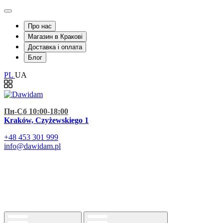
Про нас
Магазин в Кракові
Доставка і оплата
Блог
PL
UA
Пн-Сб 10:00-18:00
Kraków, Czyżewskiego 1
+48
453 301 999
info@dawidam.pl