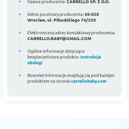
Nazwa producenta:
CARRELLO SP. Z O.O.
Adres pocztowy producenta:
50-020
Wrocław, ul. Piłsudskiego 74/320
Elektroniczny adres kontaktowy producenta:
CARRELLO.BABY@GMAIL.COM
Ogólne informacje dotyczące
bezpieczeństwa produktu:
Instrukcja
obsługi
Rownież informacje znajdują się pod każdym
produktem na stronie
carrellobaby.com