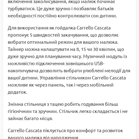
включення заколисування, якщо малюк починає
турбуватися. Це дуже зручно і позбавляє батьків
необхідності постійно контролювати сон дитини.
Для використання як гойдалка Carrello Cascata
пропонує 5 швидкостей закачування, що дозволяє
вибрати оптимальний режим для вашого малюка.
Таймер можна налаштувати на 8, 15 чи 30 хвилин, що
дуже зручно для планування часу. Музичний модуль із
можливістю підключення зовнішнього USB-
накопичувача дозволить вибрати улюблені мелодії для
вашої дитини. Управління стільчиком Carrello Cascata
можливе як через панель, так і через мобільний
додаток.
Знімна стільниця з тацею робить годування більш
гігієнічним та зручним. Стільчик легко складається і не
займає багато місця.
Carrello Cascata піклується про комфорт та розвиток
вашого малюка від народження