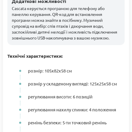
Додаткові можливості
Cascata керується програмою для телефону або
панеллю керування. QR-код для встановлення
програми можна знайти в посібнику. Музичний
супровід на вибір: спів птахів і дзюрчання води,
заспокійливі дитячі мелодії і можливість підключення
зовнішнього USB-накопичувача з вашою музикою.
Технічні характеристики:
розмір: 105х82х58 см
розмір у складеному вигляді: 125x25x58 см
регулювання висоти: 6 позицій
регулювання нахилу спинки: 4 положення
ремінь безпеки: 5-ти точковий ремінь