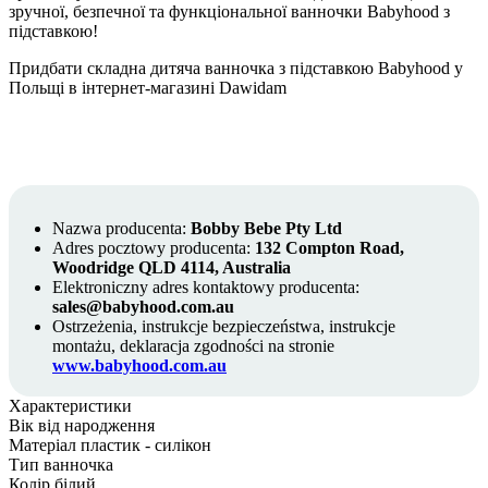
зручної, безпечної та функціональної ванночки Babyhood з
підставкою!
Придбати складна дитяча ванночка з підставкою Babyhood у
Польщі в інтернет-магазині Dawidam
Nazwa producenta:
Bobby Bebe Pty Ltd
Adres pocztowy producenta:
132 Compton Road,
Woodridge QLD 4114, Australia
Elektroniczny adres kontaktowy producenta:
sales@babyhood.com.au
Ostrzeżenia, instrukcje bezpieczeństwa, instrukcje
montażu, deklaracja zgodności na stronie
www.babyhood.com.au
Характеристики
Вік
від народження
Матеріал
пластик - силікон
Тип
ванночка
Колір
білий