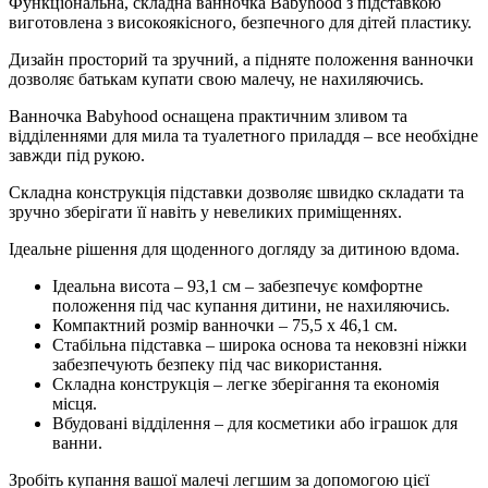
Функціональна, складна ванночка Babyhood з підставкою
виготовлена ​​з високоякісного, безпечного для дітей пластику.
Дизайн просторий та зручний, а підняте положення ванночки
дозволяє батькам купати свою малечу, не нахиляючись.
Ванночка Babyhood оснащена практичним зливом та
відділеннями для мила та туалетного приладдя – все необхідне
завжди під рукою.
Складна конструкція підставки дозволяє швидко складати та
зручно зберігати її навіть у невеликих приміщеннях.
Ідеальне рішення для щоденного догляду за дитиною вдома.
Ідеальна висота – 93,1 см – забезпечує комфортне
положення під час купання дитини, не нахиляючись.
Компактний розмір ванночки – 75,5 x 46,1 см.
Стабільна підставка – широка основа та нековзні ніжки
забезпечують безпеку під час використання.
Складна конструкція – легке зберігання та економія
місця.
Вбудовані відділення – для косметики або іграшок для
ванни.
Зробіть купання вашої малечі легшим за допомогою цієї