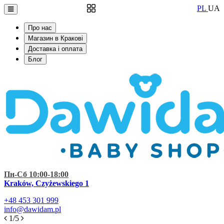
PL
UA
Про нас
Магазин в Кракові
Доставка і оплата
Блог
Пн-Сб 10:00-18:00
Kraków, Czyżewskiego 1
+48
453 301 999
info@dawidam.pl
1/5