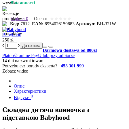
В наявності
Opinie: 0
Ocena:
Код:
7612
EAN:
6954026159683
Артикул:
BH-321W
Babyhood
250 zł
До кошика
Darmowa dostawa od 800zł
Płatność online PayU lub przy odbiorze
14 dni na zwrot towaru
Potrzebujesz porady eksperta?
453 301 999
Zobacz wideo
Опис
Характеристики
0
Відгуки
Складна дитяча ванночка з
підставкою Babyhood