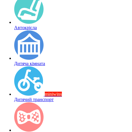
Автокрісла
Дитяча кімната
miniwins
Дитячий транспорт