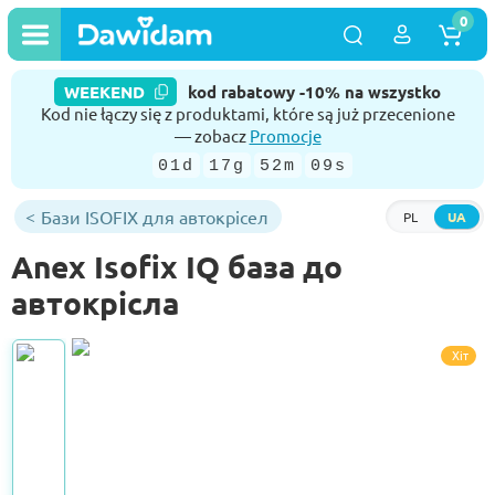
0
WEEKEND
kod rabatowy -10% na wszystko
Kod nie łączy się z produktami, które są już przecenione
— zobacz
Promocje
01d
17g
52m
09s
Бази ISOFIX для автокрісел
PL
UA
Anex Isofix IQ база до
автокрісла
Хіт