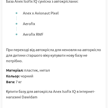
База Anex Isofix IQ сумісна з автокріслами:
Anex x Avionaut Pixel
Aerofix
Aerofix RWF
При переході від автокрісла для немовля на авторкісло
для дитини старшого віку купувати нову базу не
потрібно.
Матеріал:
пластик, метал
Кольор:
чорний
Вага:
7 кг
Купити базу для автокрісла Anex Isofix IQ в інтернет-
магазині Dawidam