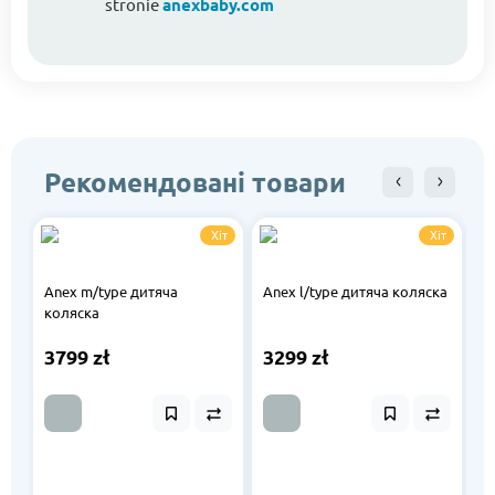
stronie
anexbaby.com
Рекомендовані товари
Хіт
Хіт
Anex m/type дитяча
Anex l/type дитяча коляска
коляска
M
д
3799 zł
3299 zł
3