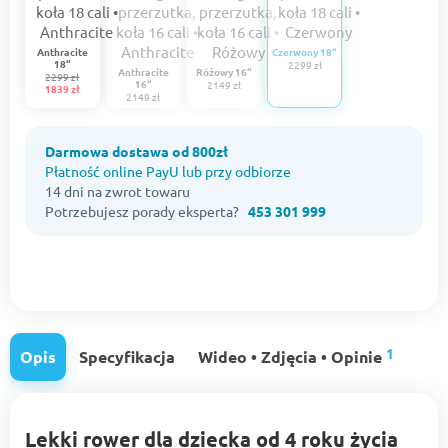
Anthracite
Czerwony 18“
18“
2299 zł
Anthracite
Różowy 16“
2299 zł
16“
2149 zł
1839 zł
2149 zł
Darmowa dostawa od 800zł
Płatność online PayU lub przy odbiorze
14 dni na zwrot towaru
Potrzebujesz porady eksperta?
453 301 999
1
Opis
Specyfikacja
Wideo • Zdjęcia • Opinie
Lekki rower dla dziecka od 4 roku życia