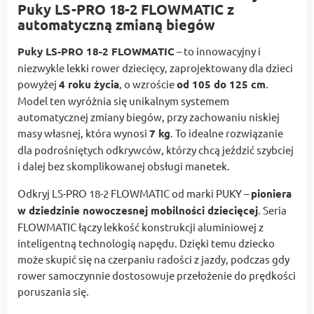
Puky LS-PRO 18-2 FLOWMATIC z
automatyczną zmianą biegów
Puky LS-PRO 18-2 FLOWMATIC
– to innowacyjny i
niezwykle lekki rower dziecięcy, zaprojektowany dla dzieci
powyżej
4 roku życia
, o wzroście
od 105 do 125 cm
.
Model ten wyróżnia się unikalnym systemem
automatycznej zmiany biegów, przy zachowaniu niskiej
masy własnej, która wynosi
7 kg
. To idealne rozwiązanie
dla podrośniętych odkrywców, którzy chcą jeździć szybciej
i dalej bez skomplikowanej obsługi manetek.
Odkryj LS-PRO 18-2 FLOWMATIC od marki PUKY –
pioniera
w dziedzinie nowoczesnej mobilności dziecięcej
. Seria
FLOWMATIC łączy lekkość konstrukcji aluminiowej z
inteligentną technologią napędu. Dzięki temu dziecko
może skupić się na czerpaniu radości z jazdy, podczas gdy
rower samoczynnie dostosowuje przełożenie do prędkości
poruszania się.