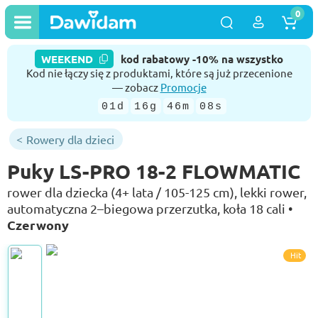
0
WEEKEND
kod rabatowy -10% na wszystko
Kod nie łączy się z produktami, które są już przecenione
— zobacz
Promocje
01d
16g
46m
07s
Rowery dla dzieci
Puky LS-PRO 18-2 FLOWMATIC
rower dla dziecka (4+ lata / 105-125 cm), lekki rower,
automatyczna 2–biegowa przerzutka, koła 18 cali •
Czerwony
Hit