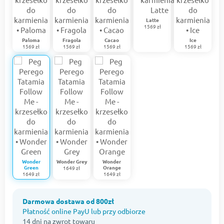
Latte
1569 zł
Paloma
Fragola
Cacao
Ice
1569 zł
1569 zł
1569 zł
1569 zł
Wonder
Wonder Grey
Wonder
Green
Orange
1649 zł
1649 zł
1649 zł
Darmowa dostawa od 800zł
Płatność online PayU lub przy odbiorze
14 dni na zwrot towaru