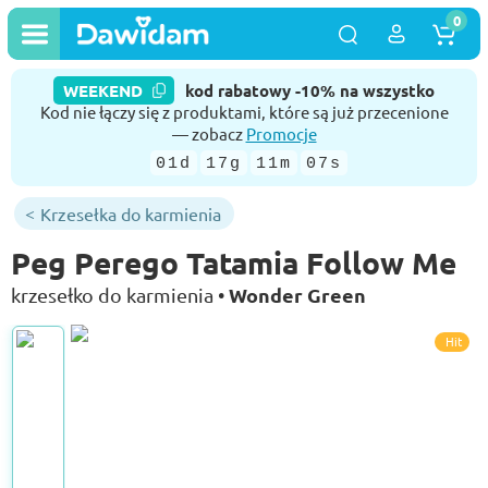
0
WEEKEND
kod rabatowy -10% na wszystko
Kod nie łączy się z produktami, które są już przecenione
— zobacz
Promocje
01d
17g
11m
06s
Krzesełka do karmienia
Peg Perego Tatamia Follow Me
Wonder Green
krzesełko do karmienia •
Hit