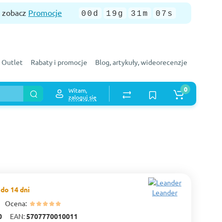
— zobacz
Promocje
00d
19g
31m
06s
Outlet
Rabaty i promocje
Blog, artykuły, wideorecenzje
0
Witam,
zaloguj się
do 14 dni
Leander
Ocena:
0
EAN:
5707770010011