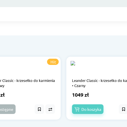
Hit
 Classic - krzesełko do karmienia
Leander Classic - krzesełko do k
owy
• Czarny
zł
1049 zł
ostępne
Do koszyka