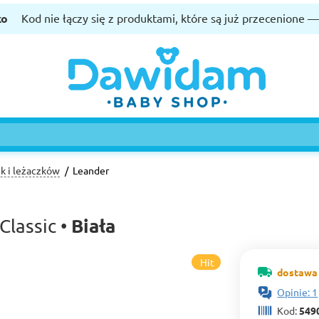
ko
Kod nie łączy się z produktami, które są już przecenione 
ek i leżaczków
Leander
Biała
Classic •
Hit
dostawa 
Opinie: 1
Kod:
549