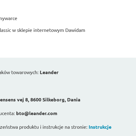
zmywarce
Classic w sklepie internetowym Dawidam
naków towarowych:
Leander
ensens vej 8, 8600 Silkeborg, Dania
ucenta:
bto@leander.com
eństwa produktu i instrukcje na stronie:
Instrukcje