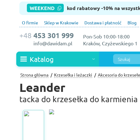
WEEKEND
kod rabatowy -10% na wszyst
O firmie
Sklep w Krakowie
Dostawa i płatność
Blog
+48
453 301 999
Pon-Sob 10:00-18:00
info@dawidam.pl
Kraków, Czyżewskiego 1
Katalog
Strona główna
Krzesełka i leżaczki
Akcesoria do krzeseł
Leander
tacka do krzesełka do karmienia 