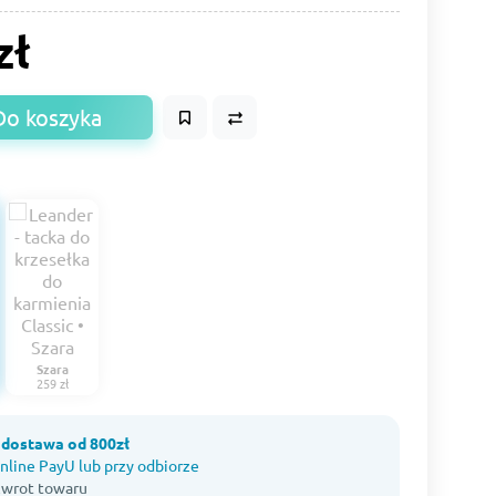
zł
Do koszyka
Szara
259 zł
dostawa od 800zł
nline PayU lub przy odbiorze
 zwrot towaru