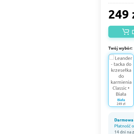
249 
Twój wybór:
Biała
249 zł
Darmowa 
Płatność o
14 dni na