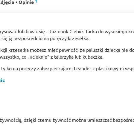
1
djęcia • Opinie
 rysować lub bawić się – tuż obok Ciebie. Tacka do wysokiego k
 się ją bezpośrednio na poręczy krzesełka.
kcji krzesełka możesz mieć pewność, że paluszki dziecka nie d
wszystko, co „ucieknie” z talerzyka lub kubeczka.
tylko na poręczy zabezpieczającej Leander z plastikowymi wsp
sic
 żywnością, dzięki czemu żywność można umieszczać bezpośred