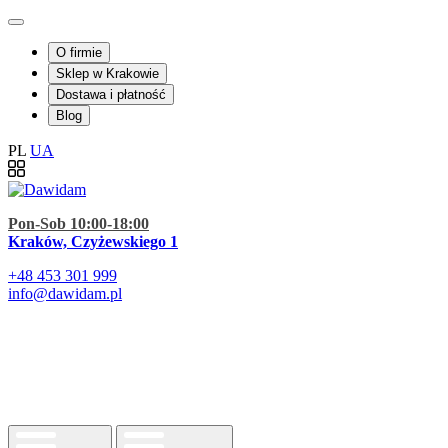
O firmie
Sklep w Krakowie
Dostawa i płatność
Blog
PL
UA
Pon-Sob 10:00-18:00
Kraków, Czyżewskiego 1
+48
453 301 999
info@dawidam.pl