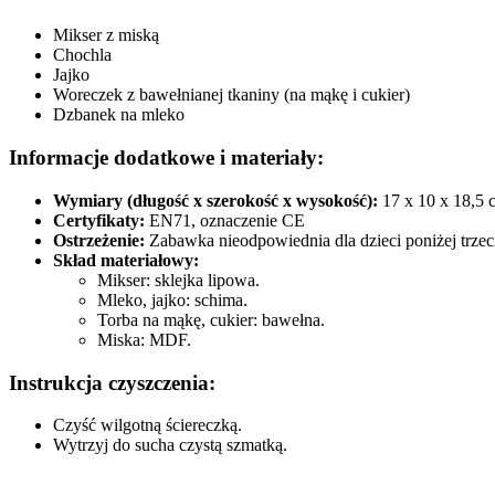
Mikser z miską
Chochla
Jajko
Woreczek z bawełnianej tkaniny (na mąkę i cukier)
Dzbanek na mleko
Informacje dodatkowe i materiały:
Wymiary (długość x szerokość x wysokość):
17 x 10 x 18,5 
Certyfikaty:
EN71, oznaczenie CE
Ostrzeżenie:
Zabawka nieodpowiednia dla dzieci poniżej trzec
Skład materiałowy:
Mikser: sklejka lipowa.
Mleko, jajko: schima.
Torba na mąkę, cukier: bawełna.
Miska: MDF.
Instrukcja czyszczenia:
Czyść wilgotną ściereczką.
Wytrzyj do sucha czystą szmatką.