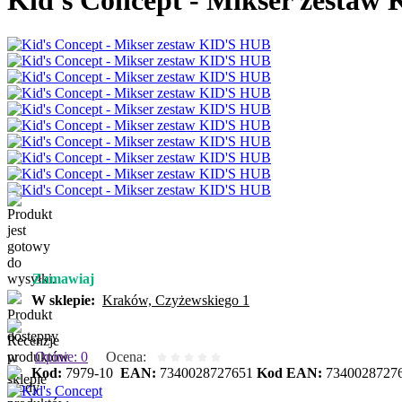
Kid's Concept - Mikser zestaw
Zamawiaj
W sklepie:
Kraków, Czyżewskiego 1
Opinie: 0
Ocena:
Kod:
7979-10
EAN:
7340028727651
Kod EAN:
7340028727