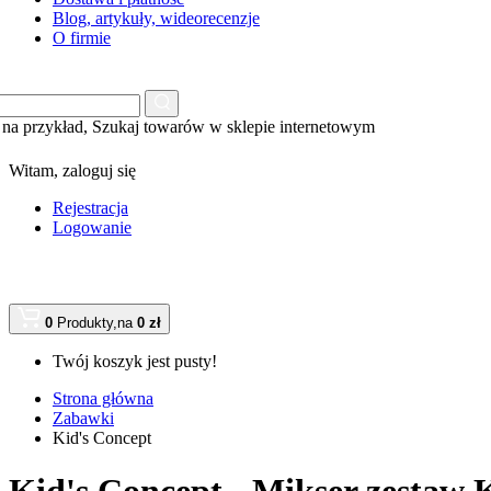
Blog, artykuły, wideorecenzje
O firmie
na przykład,
Szukaj towarów w sklepie internetowym
Witam,
zaloguj się
Rejestracja
Logowanie
0
Produkty,
na
0 zł
Twój koszyk jest pusty!
Strona główna
Zabawki
Kid's Concept