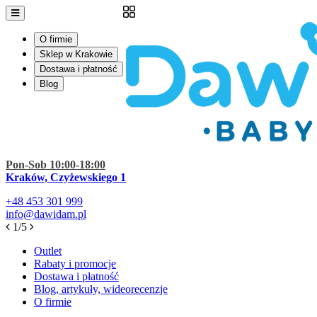
O firmie
Sklep w Krakowie
Dostawa i płatność
Blog
Pon-Sob 10:00-18:00
Kraków, Czyżewskiego 1
+48
453 301 999
info@dawidam.pl
1/5
Outlet
Rabaty i promocje
Dostawa i płatność
Blog, artykuły, wideorecenzje
O firmie