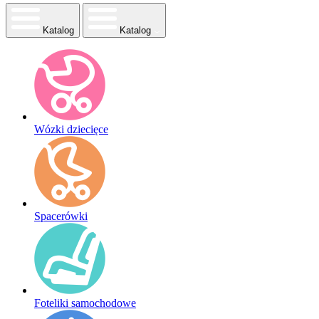
Katalog
Katalog
Wózki dziecięce
Spacerówki
Foteliki samochodowe