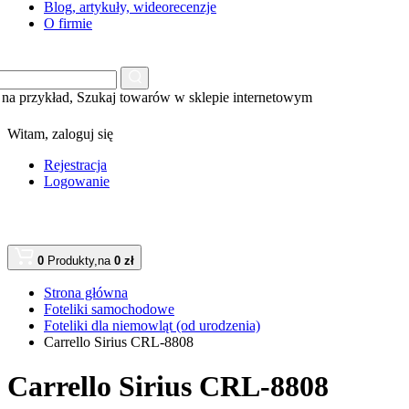
Blog, artykuły, wideorecenzje
O firmie
na przykład,
Szukaj towarów w sklepie internetowym
Witam,
zaloguj się
Rejestracja
Logowanie
0
Produkty,
na
0 zł
Strona główna
Foteliki samochodowe
Foteliki dla niemowląt (od urodzenia)
Carrello Sirius CRL-8808
Carrello Sirius CRL-8808