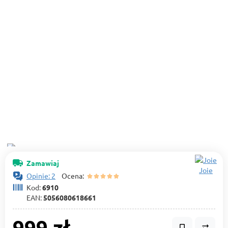
Zamawiaj
Joie
Opinie: 2
Ocena:
Kod:
6910
EAN:
5056080618661
999 zł