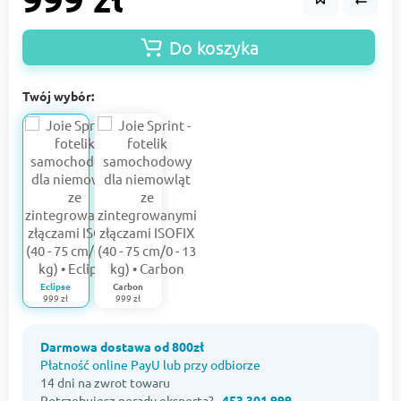
Do koszyka
Twój wybór:
Eclipse
Carbon
999 zł
999 zł
Darmowa dostawa od 800zł
Płatność online PayU lub przy odbiorze
14 dni na zwrot towaru
Potrzebujesz porady eksperta?
453 301 999