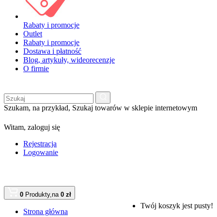
Rabaty i promocje
Outlet
Rabaty i promocje
Dostawa i płatność
Blog, artykuły, wideorecenzje
O firmie
Szukam, na przykład,
Szukaj towarów w sklepie internetowym
Witam,
zaloguj się
Rejestracja
Logowanie
0
Produkty,
na
0 zł
Twój koszyk jest pusty!
Strona główna