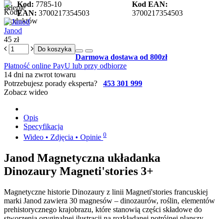
Kod:
7785-10
Kod EAN:
EAN:
3700217354503
3700217354503
Janod
45 zł
Do koszyka
Darmowa dostawa od 800zł
Płatność online PayU lub przy odbiorze
14 dni na zwrot towaru
Potrzebujesz porady eksperta?
453 301 999
Zobacz wideo
Opis
Specyfikacja
0
Wideo • Zdjęcia • Opinie
Janod Magnetyczna układanka
Dinozaury Magneti'stories 3+
Magnetyczne historie Dinozaury z linii Magneti'stories francuskiej
marki Janod zawiera 30 magnesów – dinozaurów, roślin, elementów
prehistorycznego krajobrazu, które stanowią części składowe do
stworzenia oryginalnej ilustracji na rozkładanej potrójnej planszy.