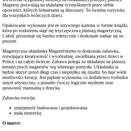
Magnesy pozwalają na układanie wymyślonych przez siebie
opowieści, których bohaterami są dinozaury. To świetna rozrywka
dla wszystkich twórczych dzieci.
Opakowanie wykonane jest ze sztywnego kartonu w formie książki,
która po rozłożeniu staje się trzyczęściową planszą magnetyczną.
Całość prezentuje się bardzo estetycznie i doskonale nadaje się na
prezent.
Magnetyczna układanka Magneti'stories to doskonała zabawka,
rozwijająca kreatywność i wyobraźnię, uwielbiana przez dzieci w
Polsce i na całym świecie. Zabawa polega na układaniu na planszy
tematycznych magnesów wg własnego pomysłu. Układanka ta
będzie służyć przed długi czas i nieprędko się znudzi, bo daje wiele
możliwości kreacji. Jest pięknie wykonana, co dodatkowo rozbudza
zmysł artystyczny, a ponadto ćwiczy logiczne myślenie oraz
sprawność manualną u dziecka.
Zabawka rozwija:
umiejętność budowania i projektowania
małą motorykę
O marce: