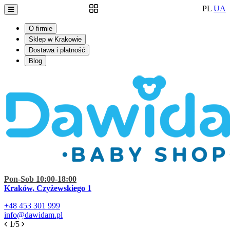
PL
UA
O firmie
Sklep w Krakowie
Dostawa i płatność
Blog
Pon-Sob 10:00-18:00
Kraków, Czyżewskiego 1
+48
453 301 999
info@dawidam.pl
1/5