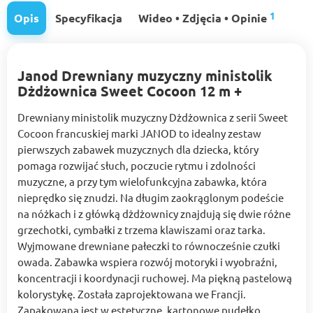
1
Opis
Specyfikacja
Wideo • Zdjęcia • Opinie
Janod Drewniany muzyczny ministolik
Dżdżownica Sweet Cocoon 12 m +
Drewniany ministolik muzyczny Dżdżownica z serii Sweet
Cocoon francuskiej marki JANOD to idealny zestaw
pierwszych zabawek muzycznych dla dziecka, który
pomaga rozwijać słuch, poczucie rytmu i zdolności
muzyczne, a przy tym wielofunkcyjna zabawka, która
nieprędko się znudzi. Na długim zaokrąglonym podeście
na nóżkach i z główką dżdżownicy znajdują się dwie różne
grzechotki, cymbałki z trzema klawiszami oraz tarka.
Wyjmowane drewniane pałeczki to równocześnie czułki
owada. Zabawka wspiera rozwój motoryki i wyobraźni,
koncentracji i koordynacji ruchowej. Ma piękną pastelową
kolorystykę. Została zaprojektowana we Francji.
Zapakowana jest w estetyczne, kartonowe pudełko.