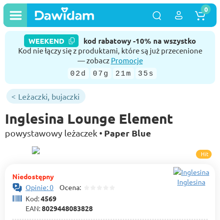
0
WEEKEND
kod rabatowy -10% na wszystko
Kod nie łączy się z produktami, które są już przecenione
— zobacz
Promocje
02d
07g
21m
34s
Leżaczki, bujaczki
Inglesina Lounge Element
Paper Blue
powystawowy leżaczek •
Hit
Niedostępny
Inglesina
Opinie: 0
Ocena:
Kod:
4569
EAN:
8029448083828