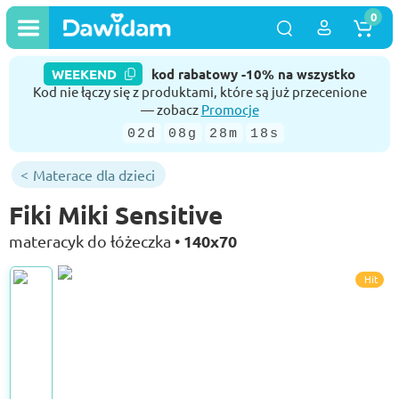
0
WEEKEND
kod rabatowy -10% na wszystko
Kod nie łączy się z produktami, które są już przecenione
— zobacz
Promocje
02d
08g
28m
18s
Materace dla dzieci
Fiki Miki Sensitive
140x70
materacyk do łóżeczka •
Hit