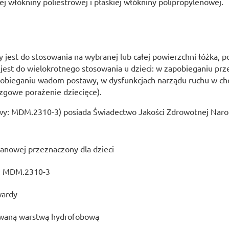
 włókniny poliestrowej i płaskiej włókniny polipropylenowej.
 jest do stosowania na wybranej lub całej powierzchni łóżka, 
est do wielokrotnego stosowania u dzieci: w zapobieganiu prz
apobieganiu wadom postawy, w dysfunkcjach narządu ruchu w c
gowe porażenie dziecięce).
wy: MDM.2310-3) posiada Świadectwo Jakości Zdrowotnej Naro
tanowej przeznaczony dla dzieci
: MDM.2310-3
wardy
owaną warstwą hydrofobową