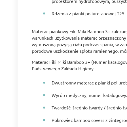
protektorem hydrofobowym, puszystej
Rdzenia z pianki poliuretanowej T25.
Materac piankowy Fiki Miki Bamboo 3+ zalecany
warunkach użytkowania materac przeznaczony j
wymuszoną pozycją ciała podczas spania, w z
porodowe uszkodzenie splotu ramiennego, móz
Materac Fiki Miki Bamboo 3+ (Numer katalogo
Państwowego Zakładu Higieny.
Dwustronny materac z pianki poliure
Wyrób medyczny, numer katalogowy
Twardość: średnio twardy / średnio t
Pokrowiec bamboo covers z zintegr