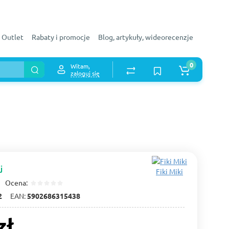
Outlet
Rabaty i promocje
Blog, artykuły, wideorecenzje
0
Witam,
zaloguj się
j
Fiki Miki
Ocena:
2
EAN:
5902686315438
zł