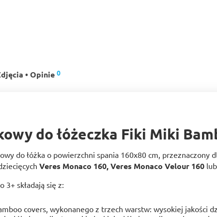
0
djęcia • Opinie
kowy do łóżeczka Fiki Miki Bam
kowy do łóżka o powierzchni spania 160x80 cm, przeznaczony d
 dziecięcych
Veres Monaco 160, Veres Monaco Velour 160
lu
3+ składają się z:
amboo covers, wykonanego z trzech warstw: wysokiej jakości 