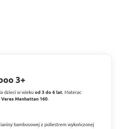
boo 3+
la dzieci w wieku
od 3 do 6 lat
. Materac
b
Veres Manhattan 160
.
dzianiny bambusowej z poliestrem wykończonej