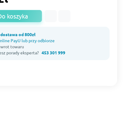
Do koszyka
dostawa od 800zł
nline PayU lub przy odbiorze
 zwrot towaru
esz porady eksperta?
453 301 999