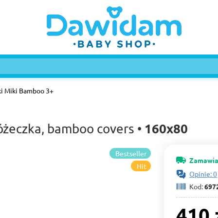
ki Miki Bamboo 3+
160х80
óżeczka, bamboo covers •
Bestseller
Zamawia
Hit
Opinie: 0
Kod:
697
410 