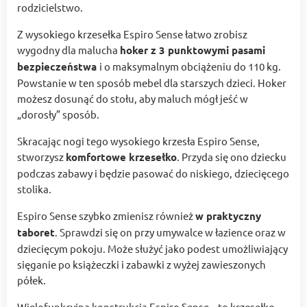
rodzicielstwo.
Z wysokiego krzesełka Espiro Sense łatwo zrobisz
wygodny dla malucha
hoker z 3 punktowymi pasami
bezpieczeństwa
i o maksymalnym obciążeniu do 110 kg.
Powstanie w ten sposób mebel dla starszych dzieci. Hoker
możesz dosunąć do stołu, aby maluch mógł jeść w
„dorosły” sposób.
Skracając nogi tego wysokiego krzesła Espiro Sense,
stworzysz
komfortowe krzesełko
. Przyda się ono dziecku
podczas zabawy i będzie pasować do niskiego, dziecięcego
stolika.
Espiro Sense szybko zmienisz również
w praktyczny
taboret
. Sprawdzi się on przy umywalce w łazience oraz w
dziecięcym pokoju. Może służyć jako podest umożliwiający
sięganie po książeczki i zabawki z wyżej zawieszonych
półek.
Wielofunkcyjna konstrukcja Espiro Sense – to krzesełko