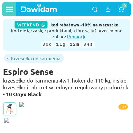
0
WEEKEND
kod rabatowy -10% na wszystko
Kod nie łączy się z produktami, które są już przecenione
— zobacz
Promocje
00d
11g
12m
03s
Krzesełka do karmienia
Espiro Sense
krzesełko do karmienia 4w1, hoker do 110 kg, niskie
krzesełko i taboret w jednym, regulowany podnóżek
10 Onyx Black
•
Hit