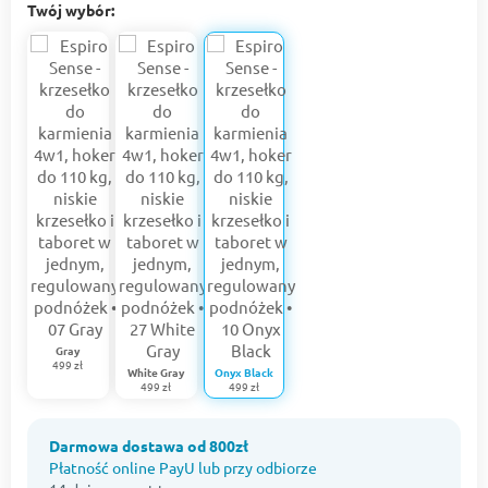
Twój wybór:
Gray
499 zł
White Gray
Onyx Black
499 zł
499 zł
Darmowa dostawa od 800zł
Płatność online PayU lub przy odbiorze