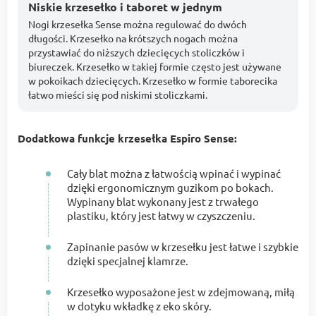
Niskie krzesełko i taboret w jednym
Nogi krzesełka Sense można regulować do dwóch
długości. Krzesełko na krótszych nogach można
przystawiać do niższych dziecięcych stoliczków i
biureczek. Krzesełko w takiej formie często jest używane
w pokoikach dziecięcych. Krzesełko w formie taborecika
łatwo mieści się pod niskimi stoliczkami.
Dodatkowa funkcje krzesełka Espiro Sense:
Cały blat można z łatwością wpinać i wypinać
dzięki ergonomicznym guzikom po bokach.
Wypinany blat wykonany jest z trwałego
plastiku, który jest łatwy w czyszczeniu.
Zapinanie pasów w krzesełku jest łatwe i szybkie
dzięki specjalnej klamrze.
Krzesełko wyposażone jest w zdejmowaną, miłą
w dotyku wkładkę z eko skóry.