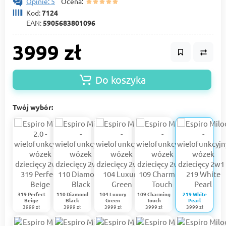
Opinie: 5
Ocena:
Kod:
7124
EAN:
5905683801096
3999 zł
Do koszyka
Twój wybór:
319 Perfect
110 Diamond
104 Luxury
109 Charming
219 White
Beige
Black
Green
Touch
Pearl
3999 zł
3999 zł
3999 zł
3999 zł
3999 zł