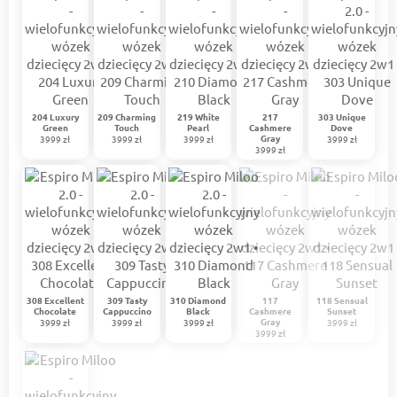
204 Luxury
209 Charming
219 White
217
303 Unique
Green
Touch
Pearl
Cashmere
Dove
Gray
3999 zł
3999 zł
3999 zł
3999 zł
3999 zł
308 Excellent
309 Tasty
310 Diamond
117
118 Sensual
Chocolate
Cappuccino
Black
Cashmere
Sunset
Gray
3999 zł
3999 zł
3999 zł
3999 zł
3999 zł