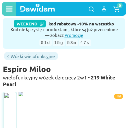
0
WEEKEND
kod rabatowy -10% na wszystko
Kod nie łączy się z produktami, które są już przecenione
— zobacz
Promocje
01d
15g
53m
47s
Wózki wielofunkcyjne
Espiro Miloo
219 White
wielofunkcyjny wózek dziecięcy 2w1 •
Pearl
Hit