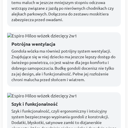
temu maluch w jeszcze mniejszym stopniu odczuwa
wstrząsy związane z jazdą po nierównych chodnikach czy
alejkach parkowych. Dołączona do zestawu moskitiera
zabezpiecza przed owadami.
Potrójna wentylacja
Gondola wózka ma również potrójny system wentylacji.
Znajdujące się w niej dziecko ma jeszcze lepszy dostęp do
świeżego powietrza, co jest ważne dla jego komfortu i
dobrego samopoczucia. Budkę gondoli docenisz nie tylko
za jej design, ale i funkcjonalność. Pełne jej rozłożenie
chroni malucha przed słońcem i wiatrem.
Szyk i funkcjonalność
Szyk i funkcjonalność, czyli ergonomiczny i intuicyjny
system bezpiecznego wypinania gondoli z konstrukcji.
Dodatki, błyskotki, satynowe zamki to dizjanerskie
elementy, które dopełniają piękno wózka i decydują o jego