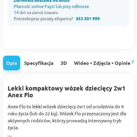
Darmowa dostawa od 800zł
Płatność online PayU lub przy odbiorze
14 dni na zwrot towaru
Potrzebujesz porady eksperta?
453 301 999
7
Opis
Specyfikacja
3D
Wideo • Zdjęcia • Opinie
Lekki kompaktowy wózek dziecięcy 2w1
Anex Flo
Anex Flo to lekki wózek dziecięcy 2w1 od urodzenia do 4
roku życia (lub do 22 kg). Wózek Flo przeznaczony jest dla
aktywnych rodziców, którzy prowadzą intensywny tryb
życia.