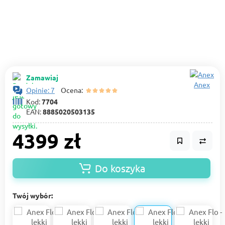
Zamawiaj
Anex
Opinie: 7
Ocena:
Kod:
7704
EAN:
8885020503135
4399 zł
Do koszyka
Twój wybór: