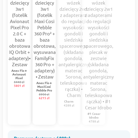
Anex Flo +
Avionaut
Pixel
6446 zł
Anex Flo +
5801 zł
MaxiCosi
Pebble Pro
6906 zł
6215 zł
Charm
4399 zł
#1 Cesar
Idrobo
4799 zł