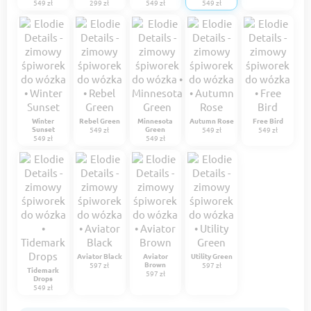
549 zł
299 zł
549 zł
549 zł
Winter
Rebel Green
Minnesota
Autumn Rose
Free Bird
Sunset
Green
549 zł
549 zł
549 zł
549 zł
549 zł
Aviator Black
Aviator
Utility Green
Brown
597 zł
597 zł
Tidemark
597 zł
Drops
549 zł