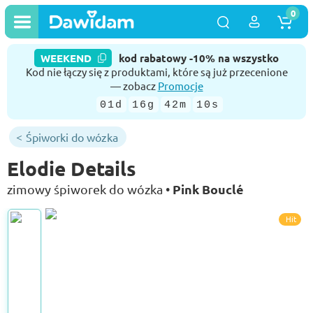
0
WEEKEND
kod rabatowy -10% na wszystko
Kod nie łączy się z produktami, które są już przecenione
— zobacz
Promocje
01d
16g
42m
09s
Śpiworki do wózka
Elodie Details
Pink Bouclé
zimowy śpiworek do wózka •
Hit