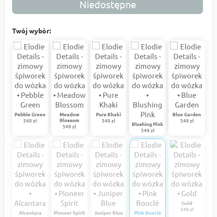
Niedostępne
Twój wybór:
Pebble Green
Meadow
Pure Khaki
Blue Garden
Blossom
549 zł
549 zł
549 zł
Blushing Pink
549 zł
549 zł
Gold
549 zł
Alcantara
Pioneer Spirit
Juniper Blue
Pink Bouclé