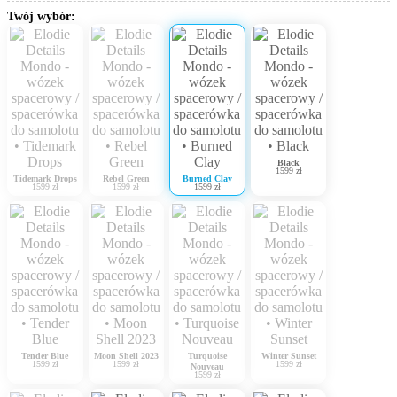
Twój wybór:
Black
1599 zł
Tidemark Drops
Rebel Green
Burned Clay
1599 zł
1599 zł
1599 zł
Tender Blue
Moon Shell 2023
Turquoise
Winter Sunset
1599 zł
1599 zł
1599 zł
Nouveau
1599 zł