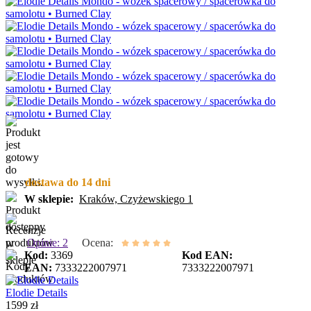
dostawa do 14 dni
W sklepie:
Kraków, Czyżewskiego 1
Opinie: 2
Ocena:
Kod:
3369
Kod EAN:
EAN:
7333222007971
7333222007971
Elodie Details
1599 zł