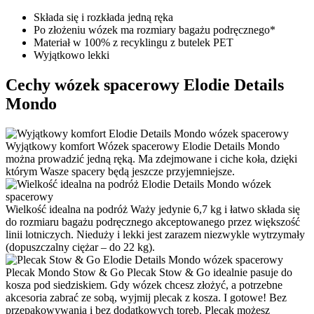
Składa się i rozkłada jedną ręka
Po złożeniu wózek ma rozmiary bagażu podręcznego*
Materiał w 100% z recyklingu z butelek PET
Wyjątkowo lekki
Cechy wózek spacerowy Elodie Details
Mondo
Wyjątkowy komfort
Wózek spacerowy Elodie Details Mondo
można prowadzić jedną ręką. Ma zdejmowane i ciche koła, dzięki
którym Wasze spacery będą jeszcze przyjemniejsze.
Wielkość idealna na podróż
Waży jedynie 6,7 kg i łatwo składa się
do rozmiaru bagażu podręcznego akceptowanego przez większość
linii lotniczych. Nieduży i lekki jest zarazem niezwykle wytrzymały
(dopuszczalny ciężar – do 22 kg).
Plecak Mondo Stow & Go
Plecak Stow & Go idealnie pasuje do
kosza pod siedziskiem. Gdy wózek chcesz złożyć, a potrzebne
akcesoria zabrać ze sobą, wyjmij plecak z kosza. I gotowe! Bez
przepakowywania i bez dodatkowych toreb. Plecak możesz