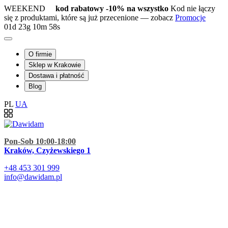
WEEKEND
kod rabatowy -10% na wszystko
Kod nie łączy
się z produktami, które są już przecenione — zobacz
Promocje
01d
23g
10m
57s
O firmie
Sklep w Krakowie
Dostawa i płatność
Blog
PL
UA
Pon-Sob 10:00-18:00
Kraków, Czyżewskiego 1
+48
453 301 999
info@dawidam.pl