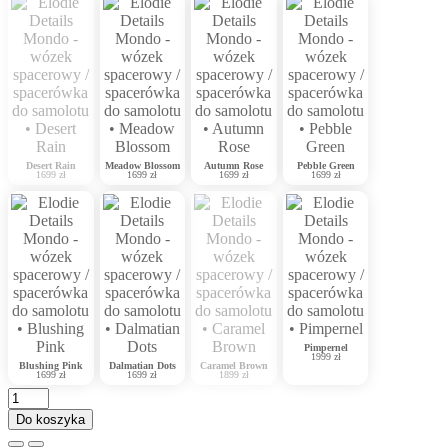
Desert Rain
Meadow Blossom
Autumn Rose
Pebble Green
1699 zł
1699 zł
1699 zł
1699 zł
Pimpernel
1999 zł
Blushing Pink
Dalmatian Dots
Caramel Brown
1699 zł
1699 zł
1899 zł
Do koszyka