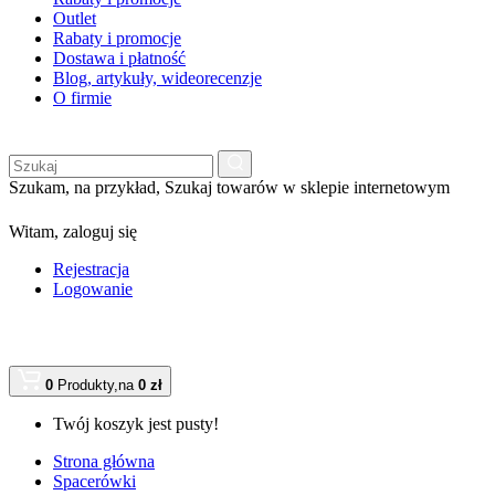
Outlet
Rabaty i promocje
Dostawa i płatność
Blog, artykuły, wideorecenzje
O firmie
Szukam, na przykład,
Szukaj towarów w sklepie internetowym
Witam,
zaloguj się
Rejestracja
Logowanie
0
Produkty,
na
0 zł
Twój koszyk jest pusty!
Strona główna
Spacerówki