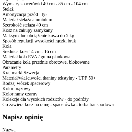
Wymiary spacerówki
49 cm - 85 cm - 104 cm
Stelaż
Amortyzacja
przód - tył
Materiał stelaża
aluminium
Szerokość stelaża
49 cm
Kosz na zakupy
zamykany
Maksymalne obciążenie kosza
do 5 kg
Sposób regulacji wysokości rączki
brak
Koła
Średnica koła
14 cm - 16 cm
Materiał koła
EVA / guma piankowa
Obracanie koła
przednie obrotowe, blokowane
Parametry
Kraj marki
Szwecja
Materiał/właściwości tkaniny
tekstylny - UPF 50+
Rodzaj
wózek spacerowy
Kolor
brązowy
Kolor ramy
czarny
Kolekcje
dla wysokich rodziców - do podróży
Co zawiera
kosz na ramę - spacerówka - torba transportowa
Napisz opinię
Nazwa