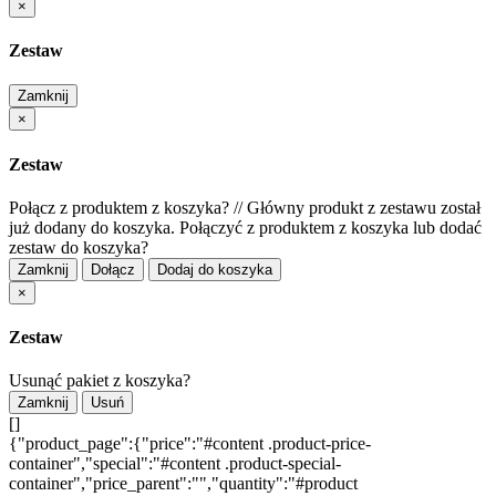
×
Zestaw
Zamknij
×
Zestaw
Połącz z produktem z koszyka?
//
Główny produkt z zestawu został
już dodany do koszyka. Połączyć z produktem z koszyka lub dodać
zestaw do koszyka?
Zamknij
Dołącz
Dodaj do koszyka
×
Zestaw
Usunąć pakiet z koszyka?
Zamknij
Usuń
[]
{"product_page":{"price":"#content .product-price-
container","special":"#content .product-special-
container","price_parent":"","quantity":"#product