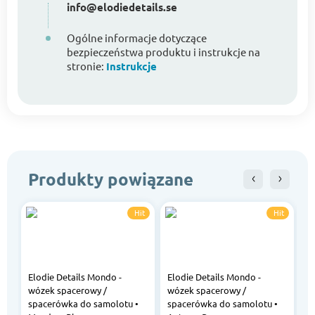
info@elodiedetails.se
Ogólne informacje dotyczące
bezpieczeństwa produktu i instrukcje na
stronie:
Instrukcje
Produkty powiązane
Hit
Hit
Elodie Details Mondo -
Elodie Details Mondo -
E
wózek spacerowy /
wózek spacerowy /
w
spacerówka do samolotu •
spacerówka do samolotu •
s