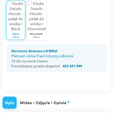
Black
Moonshell
159 zł
159 zł
Darmowa dostawa od 800zł
Płatność online PayU lub przy odbiorze
14 dni na zwrot towaru
Potrzebujesz porady eksperta?
453 301 999
0
Opis
Wideo • Zdjęcia • Opinie