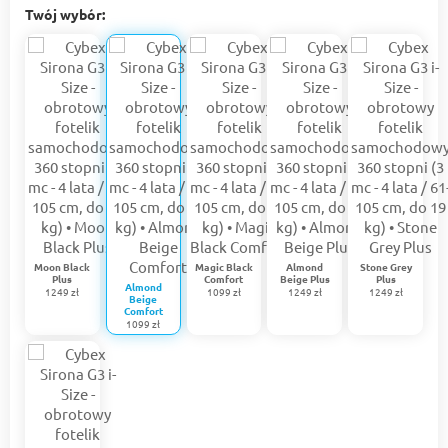
Twój wybór:
Moon Black
Magic Black
Almond
Stone Grey
Plus
Comfort
Beige Plus
Plus
Almond
1249 zł
1099 zł
1249 zł
1249 zł
Beige
Comfort
1099 zł