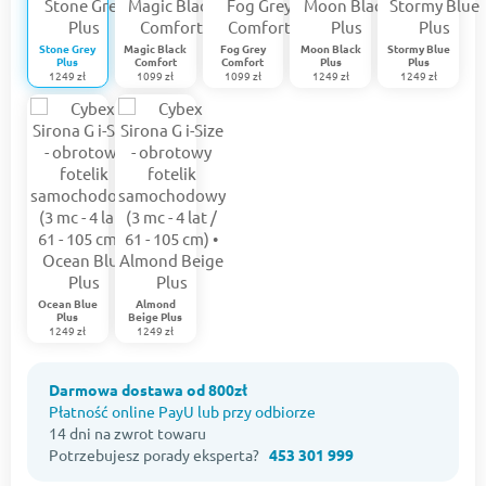
Stone Grey
Magic Black
Fog Grey
Moon Black
Stormy Blue
Plus
Comfort
Comfort
Plus
Plus
1249 zł
1099 zł
1099 zł
1249 zł
1249 zł
Ocean Blue
Almond
Plus
Beige Plus
1249 zł
1249 zł
Darmowa dostawa od 800zł
Płatność online PayU lub przy odbiorze
14 dni na zwrot towaru
Potrzebujesz porady eksperta?
453 301 999