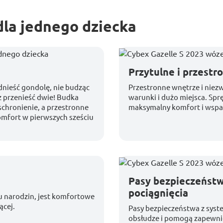
dla jednego dziecka
Przytulne i przestr
nieść gondolę, nie budząc
Przestronne wnętrze i niez
z przenieść dwie! Budka
warunki i dużo miejsca. Sp
schronienie, a przestronne
maksymalny komfort i wspar
omfort w pierwszych sześciu
Pasy bezpieczeńst
pociągnięcia
 narodzin, jest komfortowe
ącej.
Pasy bezpieczeństwa z syst
obsłudze i pomogą zapewni