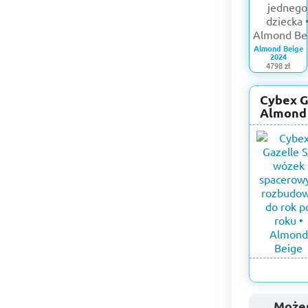
Almond Beige
2024
4798 zł
Cybex G
Almond 
Możes