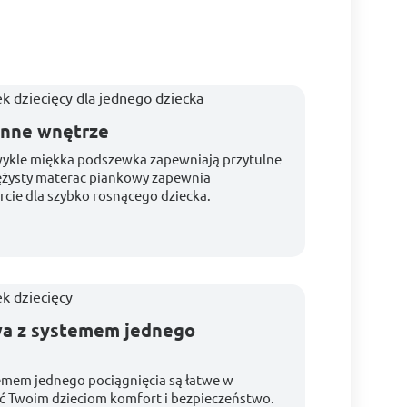
onne wnętrze
wykle miękka podszewka zapewniają przytulne
rężysty materac piankowy zapewnia
cie dla szybko rosnącego dziecka.
wa z systemem jednego
emem jednego pociągnięcia są łatwe w
ć Twoim dzieciom komfort i bezpieczeństwo.