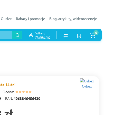
Outlet
Rabaty i promocje
Blog, artykuły, wideorecenzje
0
Witam,
zaloguj się
do 14 dni
Cybex
Ocena:
9
EAN:
4063846456420
 zł