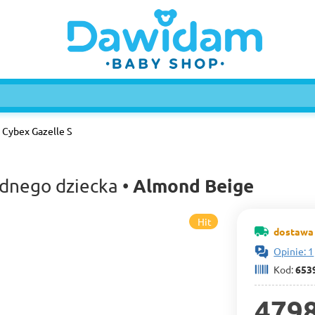
Cybex Gazelle S
Almond Beige
ednego dziecka •
Hit
dostawa 
Opinie: 1
Kod:
653
4798