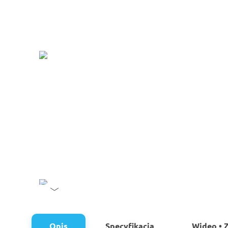
Opis
Specyfikacja
Wideo • Z