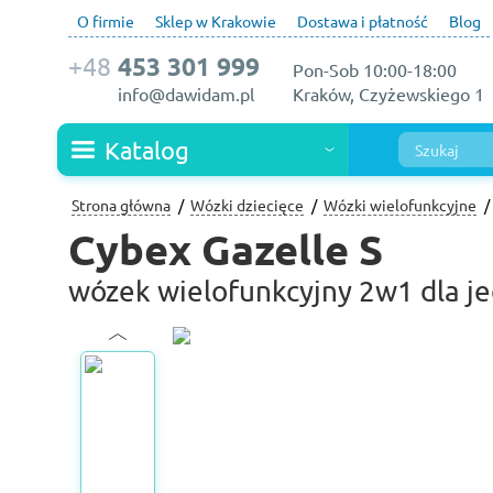
O firmie
Sklep w Krakowie
Dostawa i płatność
Blog
+48
453 301 999
Pon-Sob 10:00-18:00
info@dawidam.pl
Kraków, Czyżewskiego 1
Katalog
Strona główna
Wózki dziecięce
Wózki wielofunkcyjne
Cybex Gazelle S
wózek wielofunkcyjny 2w1 dla j