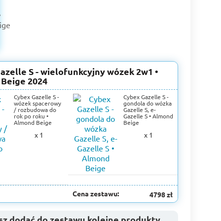
azelle S - wielofunkcyjny wózek 2w1 •
Beige 2024
Cybex Gazelle S -
Cybex Gazelle S -
wózek spacerowy
gondola do wózka
/ rozbudowa do
Gazelle S, e-
rok po roku •
Gazelle S • Almond
Almond Beige
Beige
x 1
x 1
Cena zestawu:
4798 zł
z dodać do zestawu kolejne produkty