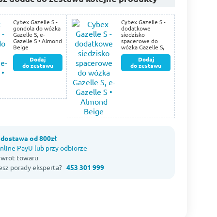
Cybex Gazelle S -
Cybex Gazelle S -
gondola do wózka
dodatkowe
Gazelle S, e-
siedzisko
Gazelle S • Almond
spacerowe do
Beige
wózka Gazelle S,
e-Gazelle S •
Dodaj
Dodaj
Almond Beige
do zestawu
do zestawu
dostawa od 800zł
nline PayU lub przy odbiorze
 zwrot towaru
esz porady eksperta?
453 301 999