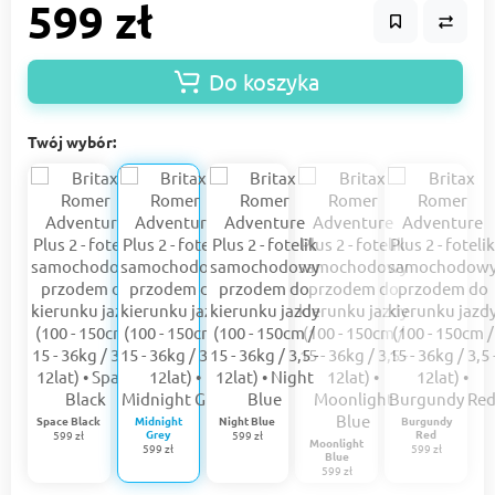
599 zł
Do koszyka
Twój wybór:
Space Black
Midnight
Night Blue
Burgundy
Grey
Red
599 zł
599 zł
Moonlight
599 zł
599 zł
Blue
599 zł