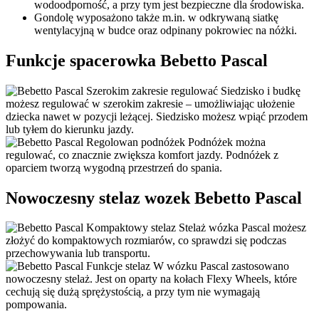
wodoodporność, a przy tym jest bezpieczne dla środowiska.
Gondolę wyposażono także m.in. w odkrywaną siatkę
wentylacyjną w budce oraz odpinany pokrowiec na nóżki.
Funkcje spacerowka Bebetto Pascal
Szerokim zakresie regulować
Siedzisko i budkę
możesz regulować w szerokim zakresie – umożliwiając ułożenie
dziecka nawet w pozycji leżącej. Siedzisko możesz wpiąć przodem
lub tyłem do kierunku jazdy.
Regolowan podnóżek
Podnóżek można
regulować, co znacznie zwiększa komfort jazdy. Podnóżek z
oparciem tworzą wygodną przestrzeń do spania.
Nowoczesny stelaz wozek Bebetto Pascal
Kompaktowy stelaz
Stelaż wózka Pascal możesz
złożyć do kompaktowych rozmiarów, co sprawdzi się podczas
przechowywania lub transportu.
Funkcje stelaz
W wózku Pascal zastosowano
nowoczesny stelaż. Jest on oparty na kołach Flexy Wheels, które
cechują się dużą sprężystością, a przy tym nie wymagają
pompowania.