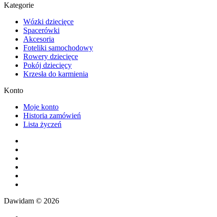
Kategorie
Wózki dziecięce
Spacerówki
Akcesoria
Foteliki samochodowy
Rowery dziecięce
Pokój dziecięcy
Krzesła do karmienia
Konto
Moje konto
Historia zamówień
Lista życzeń
Dawidam © 2026