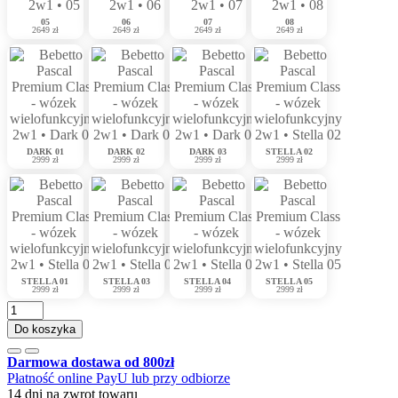
05
06
07
08
2649 zł
2649 zł
2649 zł
2649 zł
DARK 01
DARK 02
DARK 03
STELLA 02
2999 zł
2999 zł
2999 zł
2999 zł
STELLA 01
STELLA 03
STELLA 04
STELLA 05
2999 zł
2999 zł
2999 zł
2999 zł
Do koszyka
Darmowa dostawa od 800zł
Płatność online PayU lub przy odbiorze
14 dni na zwrot towaru