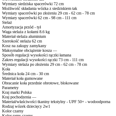
Wymiary siedziska spacerówki
72 cm
Możliwość składania wózka z siedziskiem
tak
Wymiary spacerówki po złożeniu
29 cm - 62 cm - 78 cm
Wymiary spacerówki
62 cm - 98 cm - 111 cm
Stelaż
Amortyzacja
przód - tył
Waga stelaża z kołami
8.6 kg
Materiał stelaża
aluminium
Szerokość stelaża
62 cm
Kosz na zakupy
zamykany
Maksymalne obciążenie kosza
—
Sposób regulacji wysokości rączki
łamana
Zakres regulacji wysokości rączki
73 cm - 111 cm
Wymiary stelaża po złożeniu
29 cm - 62 cm - 78 cm
Koła
Średnica koła
24 cm - 30 cm
Materiał koła
gumowane
Obracanie koła
przednie obrotowe, blokowane
Parametry
Kraj marki
Polska
Kraj pochodzenia
—
Materiał/właściwości tkaniny
tekstylny - UPF 50+ - wodoodporna
Rodzaj
wózek dziecięcy 2w1
Kolor
czarny
Kolor ramy
czarny