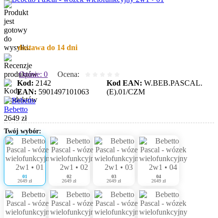
dostawa do 14 dni
Opinie: 0
Ocena:
Kod:
2142
Kod EAN:
W.BEB.PASCAL.
EAN:
5901497101063
(E).01/CZM
Bebetto
2649 zł
Twój wybór:
01
02
03
04
2649 zł
2649 zł
2649 zł
2649 zł