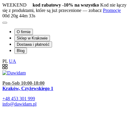
WEEKEND
kod rabatowy -10% na wszystko
Kod nie łączy
się z produktami, które są już przecenione — zobacz
Promocje
00d
20g
44m
32s
O firmie
Sklep w Krakowie
Dostawa i płatność
Blog
PL
UA
Pon-Sob 10:00-18:00
Kraków, Czyżewskiego 1
+48
453 301 999
info@dawidam.pl