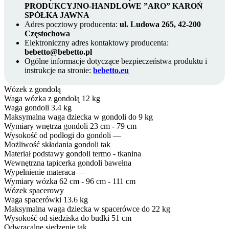
PRODUKCYJNO-HANDLOWE ”ARO” KAROŃ
SPÓŁKA JAWNA
Adres pocztowy producenta:
ul. Ludowa 265, 42-200
Częstochowa
Elektroniczny adres kontaktowy producenta:
bebetto@bebetto.pl
Ogólne informacje dotyczące bezpieczeństwa produktu i
instrukcje na stronie:
bebetto.eu
Wózek z gondolą
Waga wózka z gondolą
12 kg
Waga gondoli
3.4 kg
Maksymalna waga dziecka w gondoli
do 9 kg
Wymiary wnętrza gondoli
23 cm - 79 cm
Wysokość od podłogi do gondoli
—
Możliwość składania gondoli
tak
Materiał podstawy gondoli
termo - tkanina
Wewnętrzna tapicerka gondoli
bawełna
Wypełnienie materaca
—
Wymiary wózka
62 cm - 96 cm - 111 cm
Wózek spacerowy
Waga spacerówki
13.6 kg
Maksymalna waga dziecka w spacerówce
do 22 kg
Wysokość od siedziska do budki
51 cm
Odwracalne siedzenie
tak