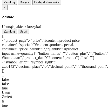
Zamknij
Dołącz
Dodaj do koszyka
×
Zestaw
Usunąć pakiet z koszyka?
Zamknij
Usuń
[]
{"product_page":{"price":"#content .product-price-
container","special":"#content .product-special-
container","price_parent":"","quantity":"#product
input[name=quantity]","button_minus":"","button_plus":"","button":
#button-cart","product_data":"#content #product"},"list":""}
{"symbol_left":"","symbol_right":"
z\u0142","decimal_place":"0","decimal_point":",","thousand_point"
[]
1
false
false
true
Usuń
Zmień
tr
true