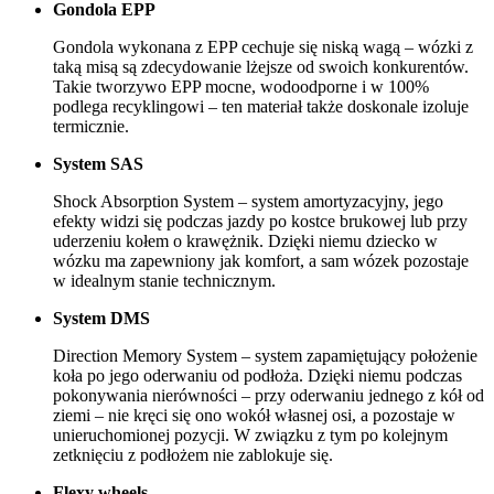
Gondola EPP
Gondola wykonana z EPP cechuje się niską wagą – wózki z
taką misą są zdecydowanie lżejsze od swoich konkurentów.
Takie tworzywo EPP mocne, wodoodporne i w 100%
podlega recyklingowi – ten materiał także doskonale izoluje
termicznie.
System SAS
Shock Absorption System – system amortyzacyjny, jego
efekty widzi się podczas jazdy po kostce brukowej lub przy
uderzeniu kołem o krawężnik. Dzięki niemu dziecko w
wózku ma zapewniony jak komfort, a sam wózek pozostaje
w idealnym stanie technicznym.
System DMS
Direction Memory System – system zapamiętujący położenie
koła po jego oderwaniu od podłoża. Dzięki niemu podczas
pokonywania nierówności – przy oderwaniu jednego z kół od
ziemi – nie kręci się ono wokół własnej osi, a pozostaje w
unieruchomionej pozycji. W związku z tym po kolejnym
zetknięciu z podłożem nie zablokuje się.
Flexy wheels