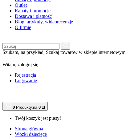
Outlet
Rabaty i promocje
Dostawa i płatność
Blog, artykuły, wideorecenzje
O firmie
Szukam, na przykład,
Szukaj towarów w sklepie internetowym
Witam,
zaloguj się
Rejestracja
Logowanie
0
Produkty,
na
0 zł
Twój koszyk jest pusty!
Strona główna
Wózki dziecięce