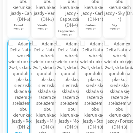
Camel
Vanilla
Carbon
Sky
2999 zł
2999 zł
2999 zł
2999 zł
Cappuccino
2999 zł
Rose
Mint
Moon
Stone
Forest