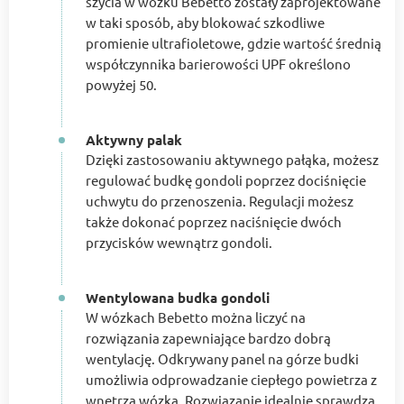
szycia w wózku Bebetto zostały zaprojektowane
w taki sposób, aby blokować szkodliwe
promienie ultrafioletowe, gdzie wartość średnią
współczynnika barierowości UPF określono
powyżej 50.
Aktywny palak
Dzięki zastosowaniu aktywnego pałąka, możesz
regulować budkę gondoli poprzez dociśnięcie
uchwytu do przenoszenia. Regulacji możesz
także dokonać poprzez naciśnięcie dwóch
przycisków wewnątrz gondoli.
Wentylowana budka gondoli
W wózkach Bebetto można liczyć na
rozwiązania zapewniające bardzo dobrą
wentylację. Odkrywany panel na górze budki
umożliwia odprowadzanie ciepłego powietrza z
wnętrza wózka. Rozwiązanie idealnie sprawdza