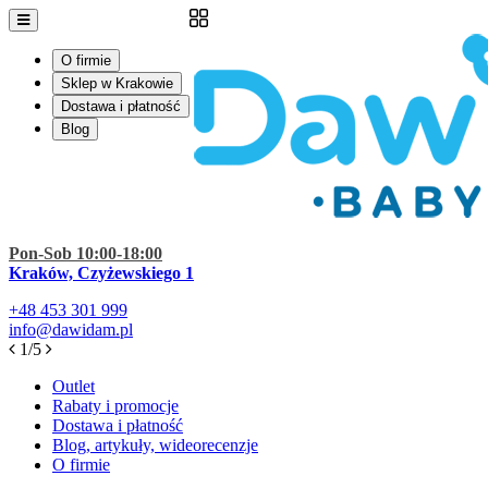
O firmie
Sklep w Krakowie
Dostawa i płatność
Blog
Pon-Sob 10:00-18:00
Kraków, Czyżewskiego 1
+48
453 301 999
info@dawidam.pl
1/5
Outlet
Rabaty i promocje
Dostawa i płatność
Blog, artykuły, wideorecenzje
O firmie