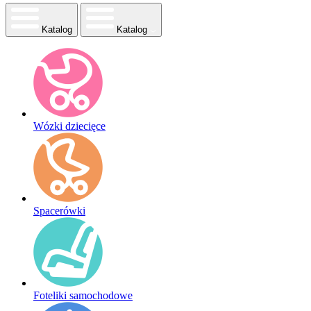
Katalog
Katalog
Wózki dziecięce
Spacerówki
Foteliki samochodowe