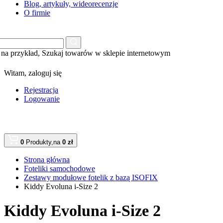
Blog, artykuły, wideorecenzje
O firmie
na przykład,
Szukaj towarów w sklepie internetowym
Witam,
zaloguj się
Rejestracja
Logowanie
0
Produkty,
na
0 zł
Strona główna
Foteliki samochodowe
Zestawy modułowe fotelik z bazą ISOFIX
Kiddy Evoluna i-Size 2
Kiddy Evoluna i-Size 2