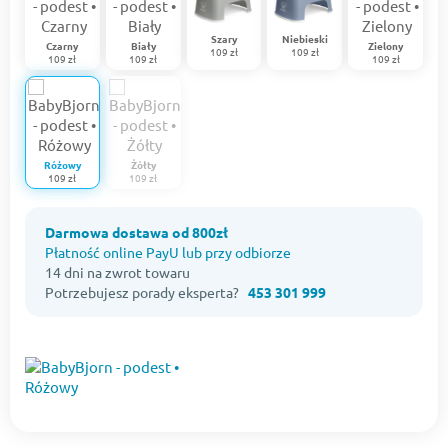
Szary
Niebieski
Czarny
Biały
Zielony
109 zł
109 zł
109 zł
109 zł
109 zł
Różowy
Żółty
109 zł
109 zł
Darmowa dostawa od 800zł
Płatność online PayU lub przy odbiorze
14 dni na zwrot towaru
Potrzebujesz porady eksperta?
453 301 999