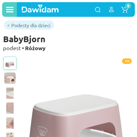
0
Podesty dla dzieci
BabyBjorn
Różowy
podest •
Hit