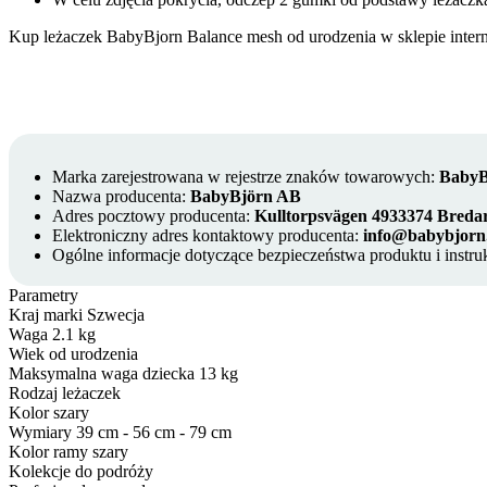
Kup leżaczek BabyBjorn Balance mesh od urodzenia w sklepie int
Marka zarejestrowana w rejestrze znaków towarowych:
BabyB
Nazwa producenta:
BabyBjörn AB
Adres pocztowy producenta:
Kulltorpsvägen 4933374 Bred
Elektroniczny adres kontaktowy producenta:
info@babybjorn
Ogólne informacje dotyczące bezpieczeństwa produktu i instruk
Parametry
Kraj marki
Szwecja
Waga
2.1 kg
Wiek
od urodzenia
Maksymalna waga dziecka
13 kg
Rodzaj
leżaczek
Kolor
szary
Wymiary
39 cm - 56 cm - 79 cm
Kolor ramy
szary
Kolekcje
do podróży