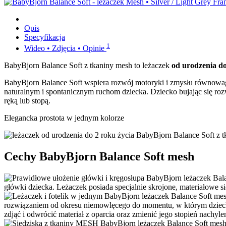
Opis
Specyfikacja
1
Wideo • Zdjęcia • Opinie
BabyBjorn Balance Soft z tkaniny mesh to leżaczek
od urodzenia do
BabyBjorn Balance Soft wspiera rozwój motoryki i zmysłu równowag
naturalnym i spontanicznym ruchom dziecka. Dziecko bujając się roz
ręką lub stopą.
Elegancka prostota w jednym kolorze
Cechy BabyBjorn Balance Soft mesh
główki dziecka. Leżaczek posiada specjalnie skrojone, materiałowe s
rozwiązaniem od okresu niemowlęcego do momentu, w którym dziecko n
zdjąć i odwrócić materiał z oparcia oraz zmienić jego stopień nachyle