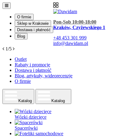
O firmie
Pon-Sob 10:00-18:00
Sklep w Krakowie
Kraków, Czyżewskiego 1
Dostawa i płatność
Blog
+48
453 301 999
info@dawidam.pl
1/5
Outlet
Rabaty i promocje
Dostawa i płatność
Blog, artykuły, wideorecenzje
O firmie
Katalog
Katalog
Wózki dziecięce
Spacerówki