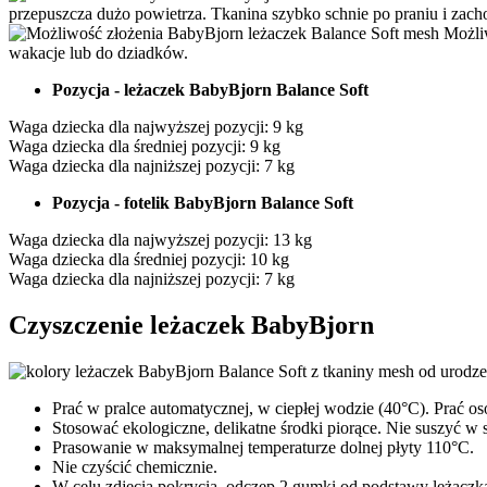
przepuszcza dużo powietrza. Tkanina szybko schnie po praniu i zach
Możli
wakacje lub do dziadków.
Pozycja - leżaczek BabyBjorn Balance Soft
Waga dziecka dla najwyższej pozycji: 9 kg
Waga dziecka dla średniej pozycji: 9 kg
Waga dziecka dla najniższej pozycji: 7 kg
Pozycja - fotelik BabyBjorn Balance Soft
Waga dziecka dla najwyższej pozycji: 13 kg
Waga dziecka dla średniej pozycji: 10 kg
Waga dziecka dla najniższej pozycji: 7 kg
Czyszczenie leżaczek BabyBjorn
Prać w pralce automatycznej, w ciepłej wodzie (40°C). Prać o
Stosować ekologiczne, delikatne środki piorące. Nie suszyć w
Prasowanie w maksymalnej temperaturze dolnej płyty 110°C.
Nie czyścić chemicznie.
W celu zdjęcia pokrycia, odczep 2 gumki od podstawy leżaczka