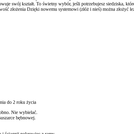
owuje swój kształt. To świetny wybór, jeśli potrzebujesz siedziska, 
wość złożenia
Dzięki nowemu systemowi (złóż i nieś) można złożyć le
sobno. Nie wybielać.
 suszarce bębnowej.
 i ściągnij pokrowiec z ramy.