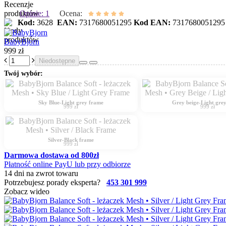
Opinie: 1
Ocena:
Kod:
3628
EAN:
7317680051295
Kod EAN:
7317680051295
BabyBjorn
999 zł
Niedostępne
Twój wybór:
Sky Blue-Light grey frame
Grey beige-Light gre
999 zł
999 zł
Silver-Black frame
999 zł
Darmowa dostawa od 800zł
Płatność online PayU lub przy odbiorze
14 dni na zwrot towaru
Potrzebujesz porady eksperta?
453 301 999
Zobacz wideo