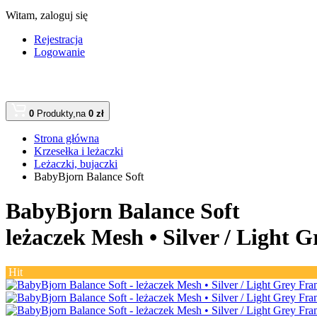
Witam,
zaloguj się
Rejestracja
Logowanie
0
Produkty,
na
0 zł
Strona główna
Krzesełka i leżaczki
Leżaczki, bujaczki
BabyBjorn Balance Soft
BabyBjorn Balance Soft
leżaczek Mesh •
Silver / Light 
Hit