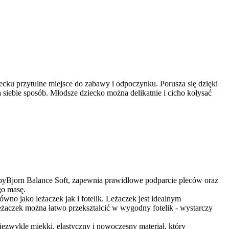
ku przytulne miejsce do zabawy i odpoczynku. Porusza się dzięki
siebie sposób. Młodsze dziecko można delikatnie i cicho kołysać
yBjorn Balance Soft, zapewnia prawidłowe podparcie pleców oraz
go masę.
no jako leżaczek jak i fotelik. Leżaczek jest idealnym
eżaczek można łatwo przekształcić w wygodny fotelik - wystarczy
ezwykle miękki, elastyczny i nowoczesny materiał, który