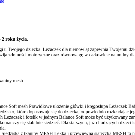
 2 roku życia.
i u Twojego dziecka. Leżaczek dla niemowląt zapewnia Twojemu dziec
wija zdolności motoryczne oraz równowagę w całkowicie naturalny dla 
Prawidłowe ułożenie główki i kręgosłupa
Leżaczek Bab
iedzisko, które dopasowuje się do dziecka, odpowiednio rozkładając je
Leżaczek i fotelik w jednym
Balance Soft może być użytkowany zarów
auczy się stabilnie siedzieć. Dla starszych, już chodzących dzieci l
nia.
Siedziska z tkaniny MESH
Lekka i przewiewna siateczka MESH to ni