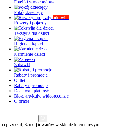
Foteliki samochodowe
Pokój dziecięcy
miniwins
Rowery i pojazdy
Tekstylia dla dzieci
Higiena i kąpiel
Karmienie dzieci
Zabawki
Rabaty i promocje
Outlet
Rabaty i promocje
Dostawa i płatność
Blog, artykuły, wideorecenzje
O firmie
na przykład,
Szukaj towarów w sklepie internetowym