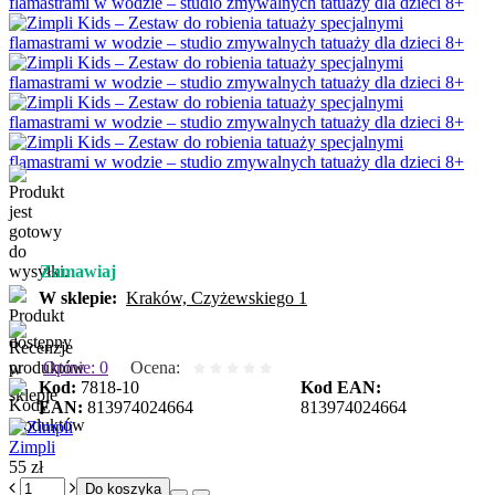
Zamawiaj
W sklepie:
Kraków, Czyżewskiego 1
Opinie: 0
Ocena:
Kod:
7818-10
Kod EAN:
EAN:
813974024664
813974024664
Zimpli
55 zł
Do koszyka