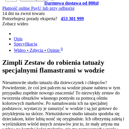
Darmowa dostawa od 800zł
Płatność online PayU lub przy odbiorze
14 dni na zwrot towaru
Potrzebujesz porady eksperta?
453 301 999
Zobacz wideo
Opis
Specyfikacja
0
Wideo • Zdjęcia • Opinie
Zimpli Zestaw do robienia tatuaży
specjalnymi flamastrami w wodzie
Niesamowite studio tatuażu dla dziewczynek i chłopców!
Powiedzenie, że coś jest palcem na wodzie pisane nabiera w tym
przypadku zupełnie nowego znaczenia! To niezwykły zestaw do
tworzenia obrazków własnego pomysłu za pomocą ośmiu
kolorowych markerów. Po namalowaniu ich na specjalnej
podstawce, wystarczy je zanurzyć w wodzie i są już gotowe do
przyklejenia na skórze. Nietuzinkowe studio tatuażu spodoba się
dzieciakom, które lubią nosić się oryginalnie. Ich olbrzymią zaletą i
wyróżnikiem wśród innych zestawów jest to, że mały artysta ma