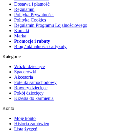
Dostawa i płatność
Regulamin
Polityka Prywatności
Polityka Cookies
Regulamin Programu Lojalnościowego
Kontakt
Marka
Promocje i rabaty
Blog / aktualności / artykuły
Kategorie
Wózki dziecięce
Spacerówki
Akcesoria
Foteliki samochodowy
Rowery dziecięce
Pokój dziecięcy
Krzesła do karmienia
Konto
Moje konto
Historia zamówień
Lista życzeń