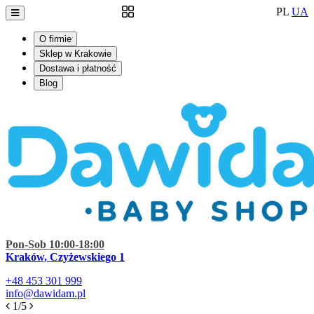
PL
UA
O firmie
Sklep w Krakowie
Dostawa i płatność
Blog
Pon-Sob 10:00-18:00
Kraków, Czyżewskiego 1
+48
453 301 999
info@dawidam.pl
1/5