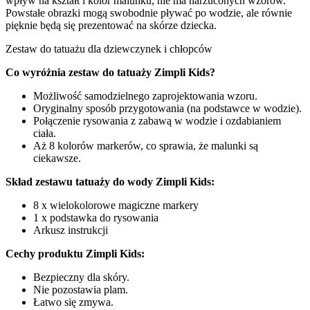
wpływ na kształt i kolor malunku, nie ma narzuconych wzorów.
Powstałe obrazki mogą swobodnie pływać po wodzie, ale równie
pięknie będą się prezentować na skórze dziecka.
Zestaw do tatuażu dla dziewczynek i chłopców
Co wyróżnia zestaw do tatuaży Zimpli Kids?
Możliwość samodzielnego zaprojektowania wzoru.
Oryginalny sposób przygotowania (na podstawce w wodzie).
Połączenie rysowania z zabawą w wodzie i ozdabianiem
ciała.
Aż 8 kolorów markerów, co sprawia, że malunki są
ciekawsze.
Skład zestawu tatuaży do wody Zimpli Kids:
8 x wielokolorowe magiczne markery
1 x podstawka do rysowania
Arkusz instrukcji
Cechy produktu Zimpli Kids:
Bezpieczny dla skóry.
Nie pozostawia plam.
Łatwo się zmywa.