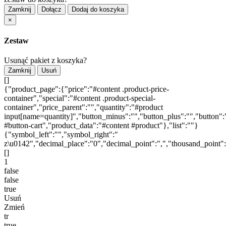
Zamknij
Dołącz
Dodaj do koszyka
×
Zestaw
Usunąć pakiet z koszyka?
Zamknij
Usuń
[]
{"product_page":{"price":"#content .product-price-
container","special":"#content .product-special-
container","price_parent":"","quantity":"#product
input[name=quantity]","button_minus":"","button_plus":"","button":
#button-cart","product_data":"#content #product"},"list":""}
{"symbol_left":"","symbol_right":"
z\u0142","decimal_place":"0","decimal_point":",","thousand_point"
[]
1
false
false
true
Usuń
Zmień
tr
true