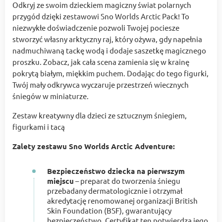
Odkryj ze swoim dzieckiem magiczny świat polarnych
przygód dzięki zestawowi Sno Worlds Arctic Pack! To
niezwykłe doświadczenie pozwoli Twojej pociesze
stworzyć własny arktyczny raj, który ożywa, gdy napełnia
nadmuchiwaną tackę wodą i dodaje saszetkę magicznego
proszku. Zobacz, jak cała scena zamienia się w krainę
pokrytą białym, miękkim puchem. Dodając do tego figurki,
Twój mały odkrywca wyczaruje przestrzeń wiecznych
śniegów w miniaturze.
Zestaw kreatywny dla dzieci ze sztucznym śniegiem,
figurkami i tacą
Zalety zestawu Sno Worlds Arctic Adventure:
Bezpieczeństwo dziecka na pierwszym
miejscu
– preparat do tworzenia śniegu
przebadany dermatologicznie i otrzymał
akredytację renomowanej organizacji British
Skin Foundation (BSF), gwarantujący
bezpieczeństwo. Certyfikat ten potwierdza jego